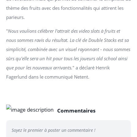
thème des fruits avec des fonctionnalités qui attirent les
parieurs.
"
Nous voulions célébrer l'attrait des video slots à fruits et
nous sommes ravis du résultat. La clé de Double Stacks est sa
simplicité, combinée avec un visuel rayonnant - nous sommes
sûrs qu'elle sera un hit pour tous les joueurs old school ainsi
que pour les nouveaux arrivants.
" a déclaré Henrik
Fagerlund dans le communiqué Netent.
Commentaires
Soyez le premier à poster un commentaire !