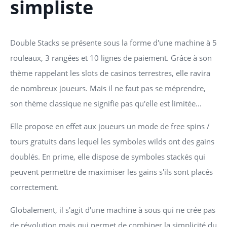
simpliste
Double Stacks se présente sous la forme d'une machine à 5
rouleaux, 3 rangées et 10 lignes de paiement. Grâce à son
thème rappelant les slots de casinos terrestres, elle ravira
de nombreux joueurs. Mais il ne faut pas se méprendre,
son thème classique ne signifie pas qu'elle est limitée...
Elle propose en effet aux joueurs un mode de free spins /
tours gratuits dans lequel les symboles wilds ont des gains
doublés. En prime, elle dispose de symboles stackés qui
peuvent permettre de maximiser les gains s'ils sont placés
correctement.
Globalement, il s'agit d'une machine à sous qui ne crée pas
de révolution mais qui permet de combiner la simplicité du