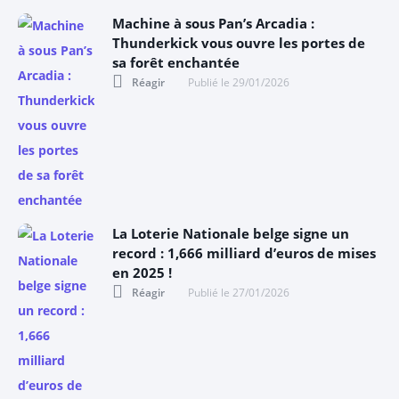
Machine à sous Pan’s Arcadia :
Thunderkick vous ouvre les portes de
sa forêt enchantée
Réagir
Publié le 29/01/2026
La Loterie Nationale belge signe un
record : 1,666 milliard d’euros de mises
en 2025 !
Réagir
Publié le 27/01/2026