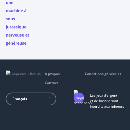
A propos
Conditions générales
Contact
Les jeux d’argent
Français
et de hasard sont
interdits aux mineurs