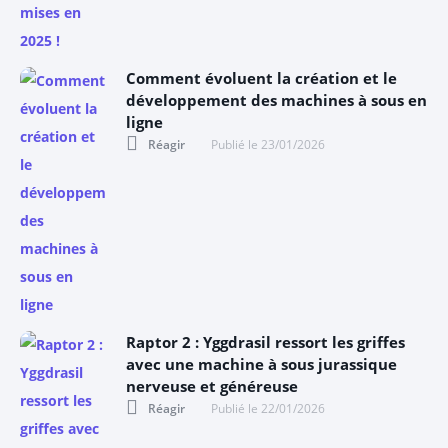
Comment évoluent la création et le
développement des machines à sous en
ligne
Réagir
Publié le 23/01/2026
Raptor 2 : Yggdrasil ressort les griffes
avec une machine à sous jurassique
nerveuse et généreuse
Réagir
Publié le 22/01/2026