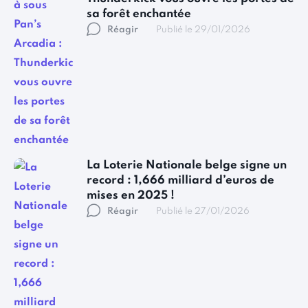
sa forêt enchantée
Réagir
Publié le 29/01/2026
La Loterie Nationale belge signe un
record : 1,666 milliard d’euros de
mises en 2025 !
Réagir
Publié le 27/01/2026