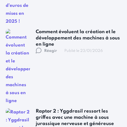
Comment évoluent la création et le
développement des machines à sous
en ligne
Réagir
Publié le 23/01/2026
Raptor 2 : Yggdrasil ressort les
griffes avec une machine à sous
jurassique nerveuse et généreuse