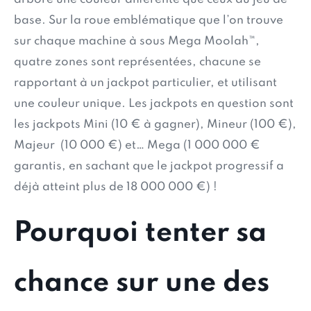
base. Sur la roue emblématique que l’on trouve
sur chaque machine à sous Mega Moolah™,
quatre zones sont représentées, chacune se
rapportant à un jackpot particulier, et utilisant
une couleur unique. Les jackpots en question sont
les jackpots Mini (10 € à gagner), Mineur (100 €),
Majeur (10 000 €) et… Mega (1 000 000 €
garantis, en sachant que le jackpot progressif a
déjà atteint plus de 18 000 000 €) !
Pourquoi tenter sa
chance sur une des