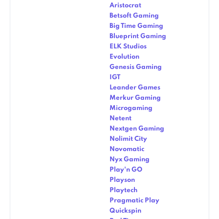
Aristocrat
Betsoft Gaming
Big Time Gaming
Blueprint Gaming
ELK Studios
Evolution
Genesis Gaming
IGT
Leander Games
Merkur Gaming
Microgaming
Netent
Nextgen Gaming
Nolimit City
Novomatic
Nyx Gaming
Play'n GO
Playson
Playtech
Pragmatic Play
Quickspin