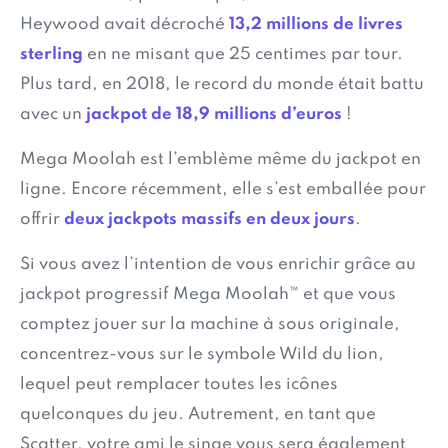
Heywood avait décroché
13,2 millions de livres
sterling
en ne misant que 25 centimes par tour.
Plus tard, en 2018, le record du monde était battu
avec un
jackpot de 18,9 millions d’euros
!
Mega Moolah est l’emblème même du jackpot en
ligne. Encore récemment, elle s’est emballée pour
offrir
deux jackpots massifs en deux jours
.
Si vous avez l’intention de vous enrichir grâce au
jackpot progressif Mega Moolah™ et que vous
comptez jouer sur la machine à sous originale,
concentrez-vous sur le symbole Wild du lion,
lequel peut remplacer toutes les icônes
quelconques du jeu. Autrement, en tant que
Scatter, votre ami le singe vous sera également