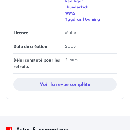
Red Tiger
Thunderkick
WMS
Yggdrasil Gaming
Licence
Malte
Date de création
2008
Délai constaté pour les
2 jours
retraits
Voir la revue complète
Actus & promotions