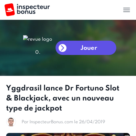
Jouer
0.
Yggdrasil lance Dr Fortuno Slot
& Blackjack, avec un nouveau
type de jackpot
Par InspecteurBonus.com le 26/04/2019