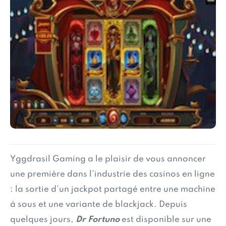
Yggdrasil Gaming a le plaisir de vous annoncer
une première dans l’industrie des casinos en ligne
: la sortie d’un jackpot partagé entre une machine
à sous et une variante de blackjack. Depuis
quelques jours,
Dr Fortuno
est disponible sur une