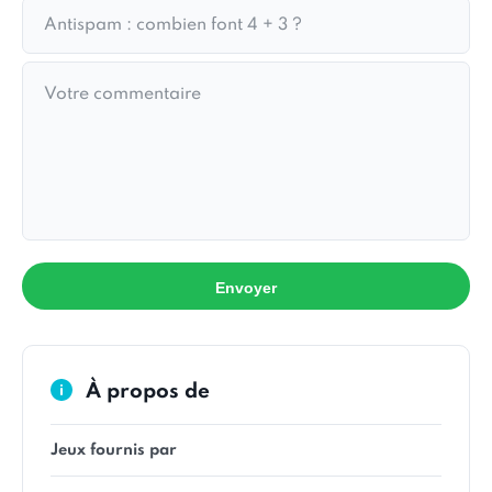
Envoyer
À propos de
Jeux fournis par