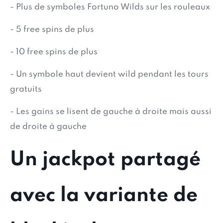
- Plus de symboles Fortuno Wilds sur les rouleaux
- 5 free spins de plus
- 10 free spins de plus
- Un symbole haut devient wild pendant les tours
gratuits
- Les gains se lisent de gauche à droite mais aussi
de droite à gauche
Un jackpot partagé
avec la variante de