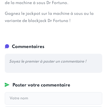
de la machine à sous Dr Fortuno.
Gagnez le jackpot sur la machine à sous ou la
variante de blackjack Dr Fortuno !
Commentaires
Soyez le premier à poster un commentaire !
Poster votre commentaire