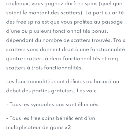
rouleaux, vous gagnez dix free spins (quel que
soient le montant des scatters). La particularité
des free spins est que vous profitez au passage
d’une ou plusieurs fonctionnalités bonus,
dépendant du nombre de scatters trouvés. Trois
scatters vous donnent droit à une fonctionnalité,
quatre scatters à deux fonctionnalités et cinq
scatters à trois fonctionnalités.
Les fonctionnalités sont définies au hasard au
début des parties gratuites. Les voici :
- Tous les symboles bas sont éliminés
- Tous les free spins bénéficient d’un
multiplicateur de gains x2