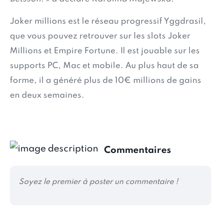
Joker millions est le réseau progressif Yggdrasil,
que vous pouvez retrouver sur les slots Joker
Millions et Empire Fortune. Il est jouable sur les
supports PC, Mac et mobile. Au plus haut de sa
forme, il a généré plus de 10€ millions de gains
en deux semaines.
Commentaires
Soyez le premier à poster un commentaire !