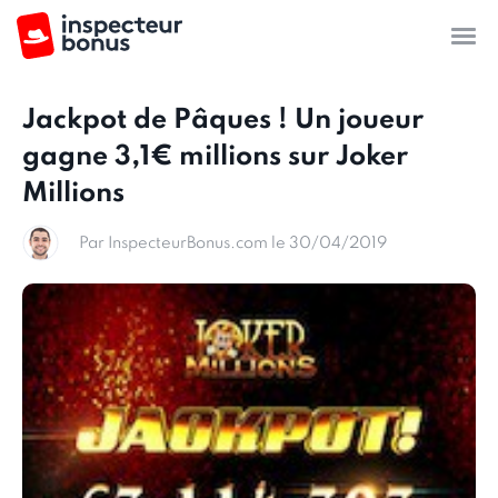
Jackpot de Pâques ! Un joueur
gagne 3,1€ millions sur Joker
Millions
Par InspecteurBonus.com le 30/04/2019