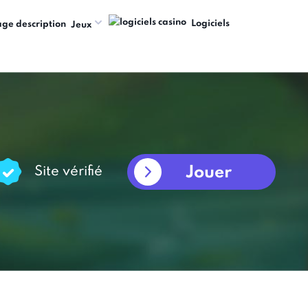
Logiciels
Jeux
Jouer
Site vérifié