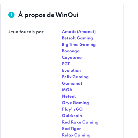
À propos de WinOui
Jeux fournis par
Amatic (Amanet)
Betsoft Gaming
Big Time Gaming
Booongo
Cayetano
EGT
Evolution
Felix Gaming
Gamomat
MGA
Netent
Oryx Gaming
Play'n GO
Quickspin
Red Rake Gaming
Red Tiger
Relax Gaming