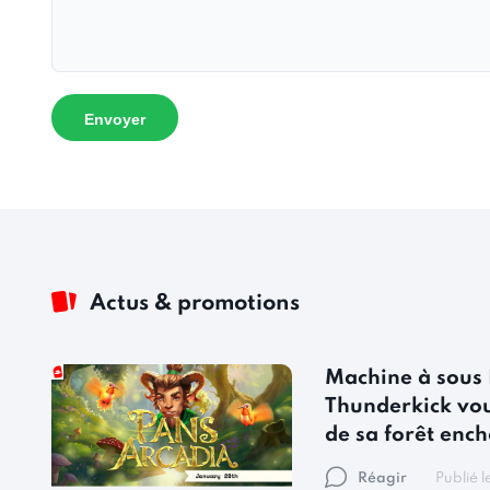
Envoyer
Actus & promotions
Machine à sous 
Thunderkick vou
de sa forêt enc
Réagir
Publié 