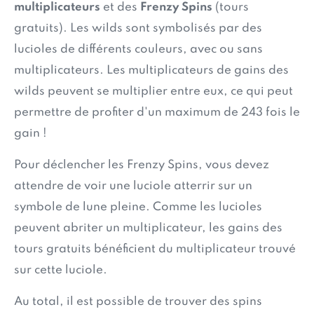
multiplicateurs
et des
Frenzy Spins
(tours
gratuits). Les wilds sont symbolisés par des
lucioles de différents couleurs, avec ou sans
multiplicateurs. Les multiplicateurs de gains des
wilds peuvent se multiplier entre eux, ce qui peut
permettre de profiter d'un maximum de 243 fois le
gain !
Pour déclencher les Frenzy Spins, vous devez
attendre de voir une luciole atterrir sur un
symbole de lune pleine. Comme les lucioles
peuvent abriter un multiplicateur, les gains des
tours gratuits bénéficient du multiplicateur trouvé
sur cette luciole.
Au total, il est possible de trouver des spins