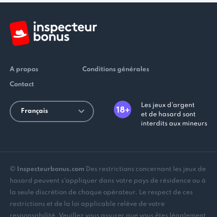
A propos
Conditions générales
Contact
Les jeux d’argent
Français
et de hasard sont
interdits aux mineurs
©
Inspecteurbonus.com
Des restrictions concernant les jeux de
hasard peuvent s'appliquer dans votre pays de résidence ou à
la seule discrétion de chaque opérateur. Le respect de ces
restrictions et de la loi applicable relève de votre
responsabilité. Veuillez vous assurer que vous êtes légalement