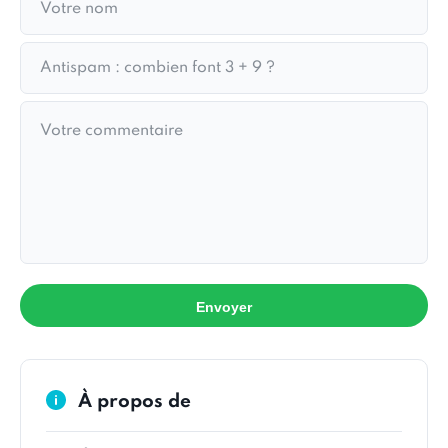
Envoyer
À propos de