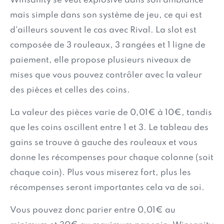
Winsanity se veut explosive dans son ambiance
mais simple dans son système de jeu, ce qui est
d'ailleurs souvent le cas avec Rival. La slot est
composée de 3 rouleaux, 3 rangées et 1 ligne de
paiement, elle propose plusieurs niveaux de
mises que vous pouvez contrôler avec la valeur
des pièces et celles des coins.
La valeur des pièces varie de 0,01€ à 10€, tandis
que les coins oscillent entre 1 et 3. Le tableau des
gains se trouve à gauche des rouleaux et vous
donne les récompenses pour chaque colonne (soit
chaque coin). Plus vous miserez fort, plus les
récompenses seront importantes cela va de soi.
Vous pouvez donc parier entre 0,01€ au