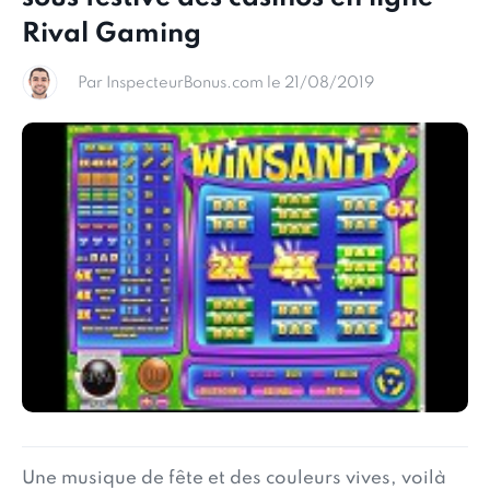
Rival Gaming
Par InspecteurBonus.com le 21/08/2019
Une musique de fête et des couleurs vives, voilà