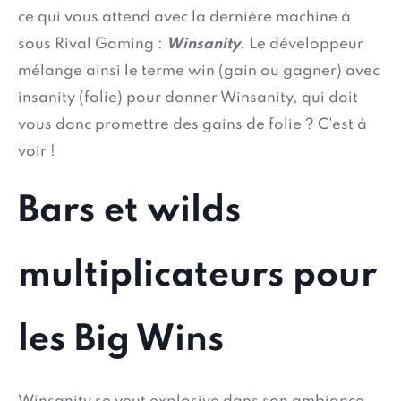
ce qui vous attend avec la dernière machine à
sous Rival Gaming :
Winsanity
. Le développeur
mélange ainsi le terme win (gain ou gagner) avec
insanity (folie) pour donner Winsanity, qui doit
vous donc promettre des gains de folie ? C'est à
voir !
Bars et wilds
multiplicateurs pour
les Big Wins