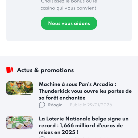
Choisissez le bonus ou le
casino qui vous convient.
Nous vous aidons
Actus & promotions
Machine à sous Pan’s Arcadia :
Thunderkick vous ouvre les portes de
sa forêt enchantée
Réagir
Publié le 29/01/2026
La Loterie Nationale belge signe un
record : 1,666 milliard d’euros de
mises en 2025 !