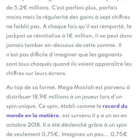
de 5,2€ millions. C'est parfois plus, parfois
moins mais la régularité des gains à sept chiffres
ne faiblit pas. A chaque fois qu'il est remporté, le
jackpot se réinitialise à 1€ million, il ne peut donc
jamais tomber en-dessous de cette somme. Il
n'est pas difficile d'imaginer que les gagnants
sont tous choqués quand ils voient apparaître les
chiffres sur leurs écrans.
Au top de sa forme, Mega Moolah est parvenu à
distribuer 18,9€ millions à un joueur lors d'un
spin unique. Ce spin, établi comme le
record du
monde en la matière
, est survenu il y a un an en
octobre 2018. Il a été déclenché grâce à un spin
de seulement 0,75€. Imaginez un peu... 0,75€