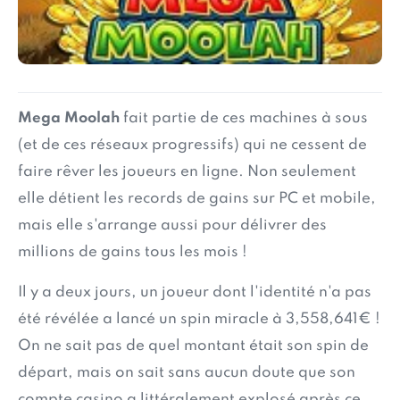
Mega Moolah
fait partie de ces machines à sous
(et de ces réseaux progressifs) qui ne cessent de
faire rêver les joueurs en ligne. Non seulement
elle détient les records de gains sur PC et mobile,
mais elle s'arrange aussi pour délivrer des
millions de gains tous les mois !
Il y a deux jours, un joueur dont l'identité n'a pas
été révélée a lancé un spin miracle à 3,558,641€ !
On ne sait pas de quel montant était son spin de
départ, mais on sait sans aucun doute que son
compte casino a littéralement explosé après ce