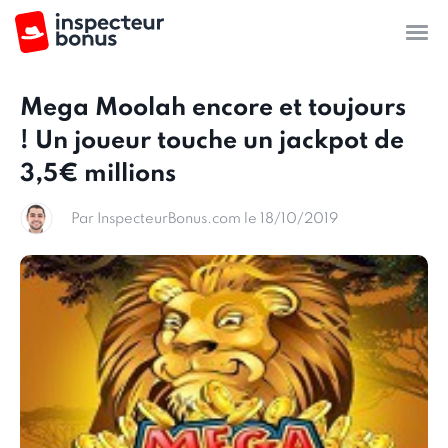
Mega Moolah encore et toujours
! Un joueur touche un jackpot de
3,5€ millions
Par InspecteurBonus.com le 18/10/2019