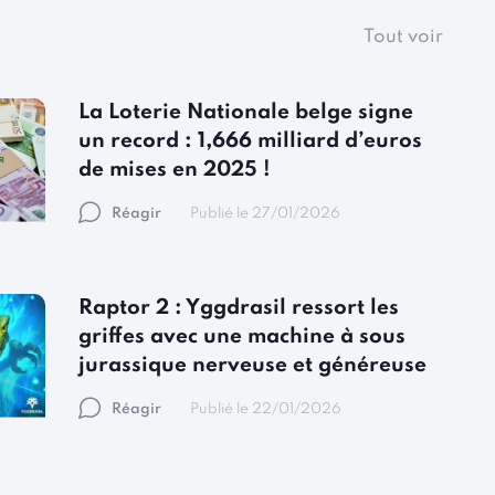
Tout voir
La Loterie Nationale belge signe
un record : 1,666 milliard d’euros
de mises en 2025 !
Réagir
Publié le 27/01/2026
Raptor 2 : Yggdrasil ressort les
griffes avec une machine à sous
jurassique nerveuse et généreuse
Réagir
Publié le 22/01/2026