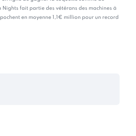
 Nights fait partie des vétérans des machines à
empochent en moyenne 1,1€ million pour un record