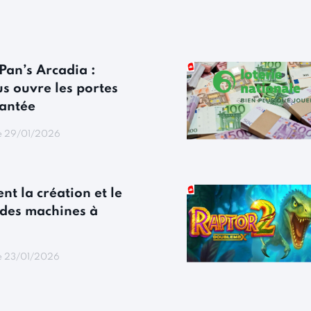
Pan’s Arcadia :
s ouvre les portes
hantée
le 29/01/2026
t la création et le
des machines à
le 23/01/2026