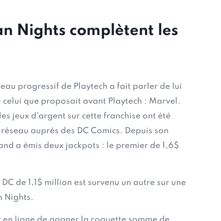
n Nights complètent les
eau progressif de Playtech a fait parler de lui
 à celui que proposait avant Playtech : Marvel.
es jeux d'argent sur cette franchise ont été
on réseau auprès des DC Comics. Depuis son
nd a émis deux jackpots : le premier de 1,6$
DC de 1,1$ million est survenu un autre sur une
n Nights.
r en ligne de gagner la coquette somme de