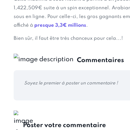
1,422,509€ suite à un spin exceptionnel. Arabian
sous en ligne. Pour celle-ci, les gros gagnants 
affiché à
presque 3,3€ millions
.
Bien sûr, il faut être très chanceux pour cela...!
Commentaires
Soyez le premier à poster un commentaire !
Poster votre commentaire