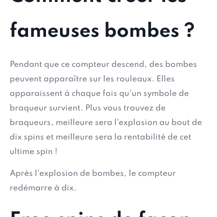
fameuses bombes ?
Pendant que ce compteur descend, des bombes
peuvent apparaître sur les rouleaux. Elles
apparaissent à chaque fois qu'un symbole de
braqueur survient. Plus vous trouvez de
braqueurs, meilleure sera l'explosion au bout de
dix spins et meilleure sera la rentabilité de cet
ultime spin !
Après l'explosion de bombes, le compteur
redémarre à dix.