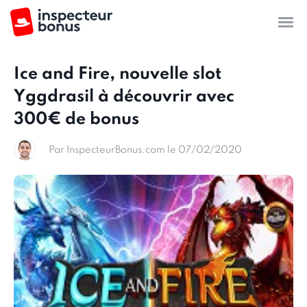
Ice and Fire, nouvelle slot
Yggdrasil à découvrir avec
300€ de bonus
Par InspecteurBonus.com le 07/02/2020