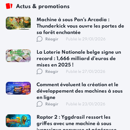
Actus & promotions
Machine à sous Pan’s Arcadia :
Thunderkick vous ouvre les portes de
sa forêt enchantée
Réagir
Publié le 29/01/2026
La Loterie Nationale belge signe un
record : 1,666 milliard d’euros de
mises en 2025 !
Réagir
Publié le 27/01/2026
Comment évoluent la création et le
développement des machines à sous
en ligne
Réagir
Publié le 23/01/2026
Raptor 2 : Yggdrasil ressort les
griffes avec une machine à sous