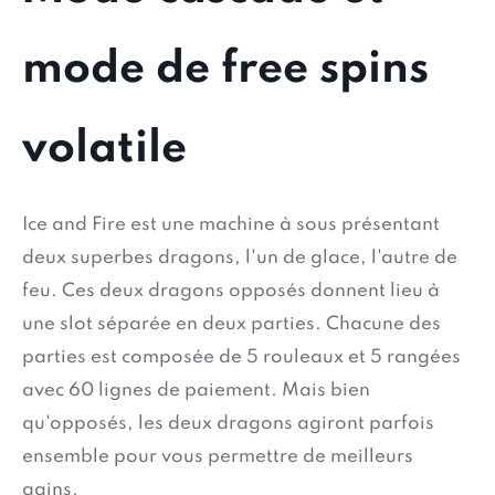
mode de free spins
volatile
Ice and Fire est une machine à sous présentant
deux superbes dragons, l'un de glace, l'autre de
feu. Ces deux dragons opposés donnent lieu à
une slot séparée en deux parties. Chacune des
parties est composée de 5 rouleaux et 5 rangées
avec 60 lignes de paiement. Mais bien
qu'opposés, les deux dragons agiront parfois
ensemble pour vous permettre de meilleurs
gains.