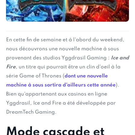
En cette fin de semaine et à l'abord du weekend,
nous découvrons une nouvelle machine à sous
provenant des studios Yggdrasil Gaming :
Ice and
Fire
, un titre qui pourrait être un clin d'oeil à la
série Game of Thrones (
dont une nouvelle
machine à sous sortira d'ailleurs cette année
).
Bien qu'appartenant aux casinos en ligne
Yggdrasil, Ice and Fire a été développée par
DreamTech Gaming.
Mode cascade et