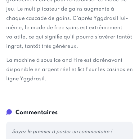
jeu. Le multiplicateur de gains augmente à
chaque cascade de gains. D'après Yggdrasil lui-
même, le mode de free spins est extrêmement
volatile, ce qui signifie qu'il pourra s'avérer tantôt
ingrat, tantôt très généreux.
La machine à sous Ice and Fire est dorénavant
disponible en argent réel et fictif sur les casinos en
ligne Yggdrasil.
Commentaires
Soyez le premier à poster un commentaire !