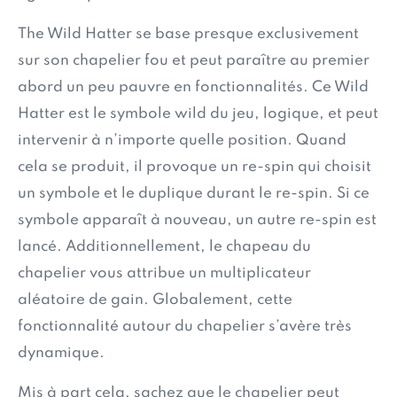
The Wild Hatter se base presque exclusivement
sur son chapelier fou et peut paraître au premier
abord un peu pauvre en fonctionnalités. Ce Wild
Hatter est le symbole wild du jeu, logique, et peut
intervenir à n’importe quelle position. Quand
cela se produit, il provoque un re-spin qui choisit
un symbole et le duplique durant le re-spin. Si ce
symbole apparaît à nouveau, un autre re-spin est
lancé. Additionnellement, le chapeau du
chapelier vous attribue un multiplicateur
aléatoire de gain. Globalement, cette
fonctionnalité autour du chapelier s’avère très
dynamique.
Mis à part cela, sachez que le chapelier peut