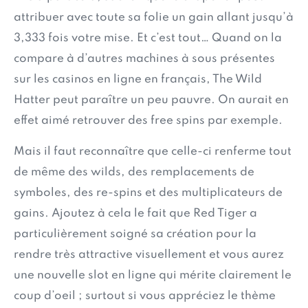
attribuer avec toute sa folie un gain allant jusqu’à
3,333 fois votre mise. Et c’est tout… Quand on la
compare à d’autres machines à sous présentes
sur les casinos en ligne en français, The Wild
Hatter peut paraître un peu pauvre. On aurait en
effet aimé retrouver des free spins par exemple.
Mais il faut reconnaître que celle-ci renferme tout
de même des wilds, des remplacements de
symboles, des re-spins et des multiplicateurs de
gains. Ajoutez à cela le fait que Red Tiger a
particulièrement soigné sa création pour la
rendre très attractive visuellement et vous aurez
une nouvelle slot en ligne qui mérite clairement le
coup d’oeil ; surtout si vous appréciez le thème