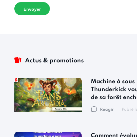
Envoyer
Actus & promotions
Machine à sous 
Thunderkick vou
de sa forêt enc
Réagir
Publié 
Comment évoluen