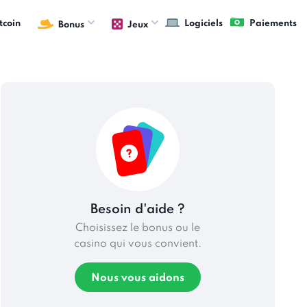
tcoin
Logiciels
Paiements
Bonus
Jeux
Besoin d'aide ?
Choisissez le bonus ou le
casino qui vous convient.
Nous vous aidons