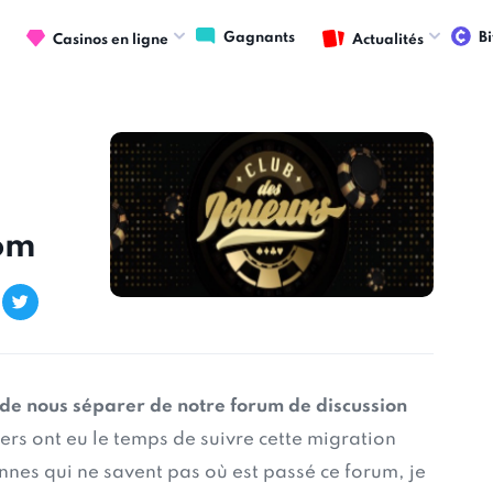
Gagnants
Bi
Casinos en ligne
Actualités
om
x de nous séparer de notre forum de discussion
rs ont eu le temps de suivre cette migration
es qui ne savent pas où est passé ce forum, je