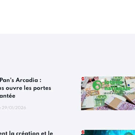
Pan’s Arcadia :
s ouvre les portes
hantée
le 29/01/2026
t la création et le