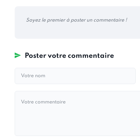
Soyez le premier à poster un commentaire !
Poster votre commentaire