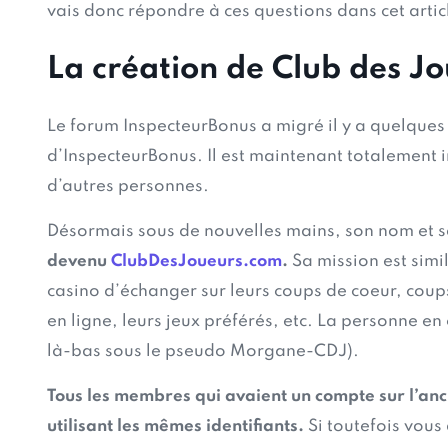
vais donc répondre à ces questions dans cet articl
La création de Club des J
Le forum InspecteurBonus a migré il y a quelques 
d’InspecteurBonus. Il est maintenant totalement i
d’autres personnes.
Désormais sous de nouvelles mains, son nom et 
devenu
ClubDesJoueurs.com
.
Sa mission est simi
casino d’échanger sur leurs coups de coeur, coups
en ligne, leurs jeux préférés, etc. La personne 
là-bas sous le pseudo Morgane-CDJ).
Tous les membres qui avaient un compte sur l’anc
utilisant les mêmes identifiants.
Si toutefois vous