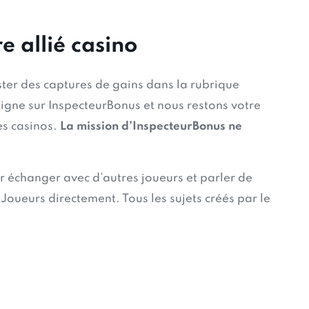
e allié casino
ter des captures de gains dans la rubrique
ligne sur InspecteurBonus et nous restons votre
es casinos.
La mission d’InspecteurBonus ne
r échanger avec d’autres joueurs et parler de
sJoueurs directement. Tous les sujets créés par le