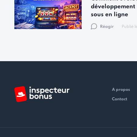
développement 
sous en ligne
Réagir
Publié 
A propos
Contact