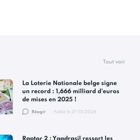
Tout voir
La Loterie Nationale belge signe
un record : 1,666 milliard d’euros
de mises en 2025 !
Réagir
Publié le 27/01/2026
Raptor 2 : Yggdrasil ressort les