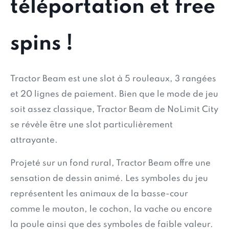
téléportation et free
spins !
Tractor Beam est une slot à 5 rouleaux, 3 rangées
et 20 lignes de paiement. Bien que le mode de jeu
soit assez classique, Tractor Beam de NoLimit City
se révèle être une slot particulièrement
attrayante.
Projeté sur un fond rural, Tractor Beam offre une
sensation de dessin animé. Les symboles du jeu
représentent les animaux de la basse-cour
comme le mouton, le cochon, la vache ou encore
la poule ainsi que des symboles de faible valeur.