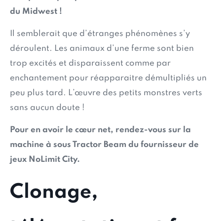
du Midwest !
Il semblerait que d’étranges phénomènes s’y
déroulent. Les animaux d’une ferme sont bien
trop excités et disparaissent comme par
enchantement pour réapparaitre démultipliés un
peu plus tard. L’œuvre des petits monstres verts
sans aucun doute !
Pour en avoir le cœur net, rendez-vous sur la
machine à sous Tractor Beam du fournisseur de
jeux NoLimit City.
Clonage,