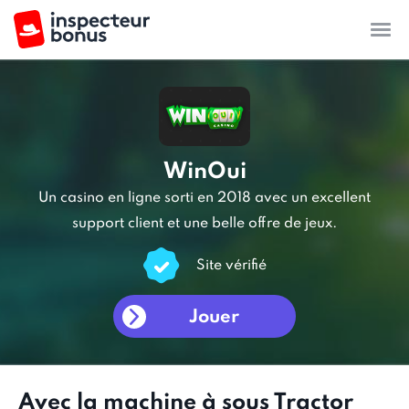
WinOui
Un casino en ligne sorti en 2018 avec un excellent
support client et une belle offre de jeux.
Site vérifié
Jouer
Avec la machine à sous Tractor