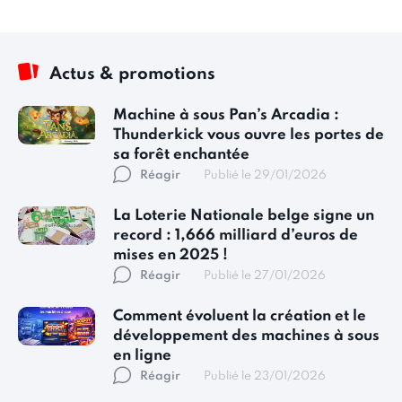
Actus & promotions
Machine à sous Pan’s Arcadia :
Thunderkick vous ouvre les portes de
sa forêt enchantée
Réagir
Publié le 29/01/2026
La Loterie Nationale belge signe un
record : 1,666 milliard d’euros de
mises en 2025 !
Réagir
Publié le 27/01/2026
Comment évoluent la création et le
développement des machines à sous
en ligne
Réagir
Publié le 23/01/2026