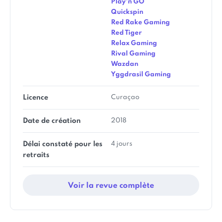
Play'n GO
Quickspin
Red Rake Gaming
Red Tiger
Relax Gaming
Rival Gaming
Wazdan
Yggdrasil Gaming
Licence
Curaçao
Date de création
2018
Délai constaté pour les
4 jours
retraits
Voir la revue complète