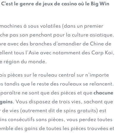
.
C’est le genre de jeux de casino où le Big Win
machines à sous volatiles (dans un premier
ache pas son penchant pour la culture asiatique.
obre avec des branches d’amandier de Chine de
ellent tous l’Asie avec notamment des Carp Koi,
te région du monde.
is pièces sur le rouleau central sur n’importe
es tandis que le reste des rouleaux se relancent.
pparaître ne sont que des pièces et que
chacune
 gains
. Vous disposez de trois vies, sachant que
de vies (autrement dit de spins gratuits) est
spins consécutifs sans pièces, vous perdez toutes
semble des gains de toutes les pièces trouvées et