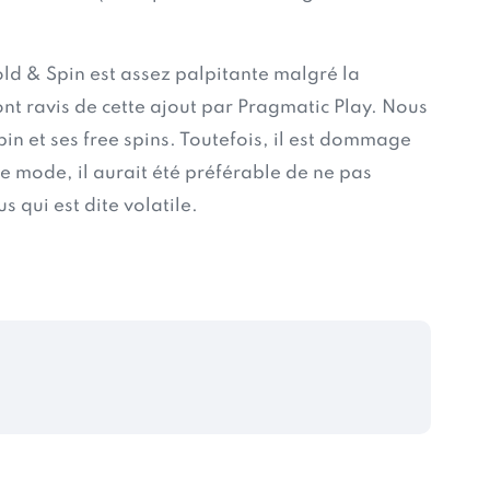
ld & Spin est assez palpitante malgré la
nt ravis de cette ajout par Pragmatic Play. Nous
n et ses free spins. Toutefois, il est dommage
 mode, il aurait été préférable de ne pas
 qui est dite volatile.