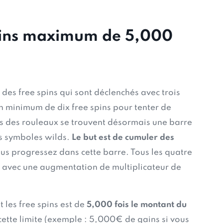
gains maximum de 5,000
es free spins qui sont déclenchés avec trois
n minimum de dix free spins pour tenter de
s des rouleaux se trouvent désormais une barre
s symboles wilds.
Le but est de cumuler des
ous progressez dans cette barre. Tous les quatre
us avec une augmentation de multiplicateur de
les free spins est de
5,000 fois le montant du
 cette limite (exemple : 5,000€ de gains si vous