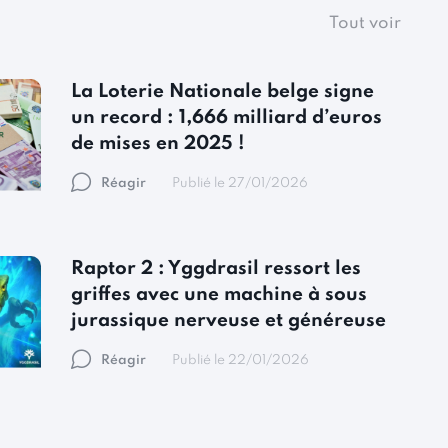
Tout voir
La Loterie Nationale belge signe
un record : 1,666 milliard d’euros
de mises en 2025 !
Réagir
Publié le 27/01/2026
Raptor 2 : Yggdrasil ressort les
griffes avec une machine à sous
jurassique nerveuse et généreuse
Réagir
Publié le 22/01/2026