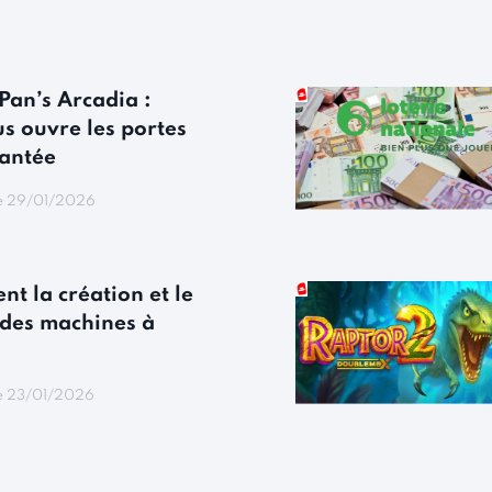
Pan’s Arcadia :
s ouvre les portes
hantée
le 29/01/2026
t la création et le
des machines à
le 23/01/2026