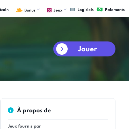
tcoin
Logiciels
Paiements
Bonus
Jeux
Jouer
À propos de
Jeux fournis par