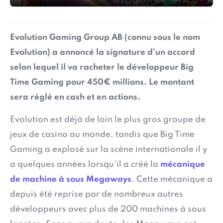
Evolution Gaming Group AB (connu sous le nom
Evolution) a annoncé la signature d’un accord
selon lequel il va racheter le développeur Big
Time Gaming pour 450€ millions. Le montant
sera réglé en cash et en actions.
Evolution est déjà de loin le plus gros groupe de
jeux de casino au monde, tandis que Big Time
Gaming a explosé sur la scène internationale il y
a quelques années lorsqu’il a créé la
mécanique
de machine à sous Megaways
. Cette mécanique a
depuis été reprise par de nombreux autres
développeurs avec plus de 200 machines à sous