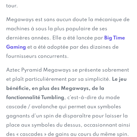
tour.
Megaways est sans aucun doute la mécanique de
machines à sous la plus populaire de ses
dernières années. Elle a été lancée par
Big Time
Gaming
et a été adoptée par des dizaines de
fournisseurs concurrents.
Aztec Pyramid Megaways se présente sobrement
et plaît particulièrement par sa simplicité.
Le jeu
bénéficie, en plus des Megaways, de la
fonctionnalité Tumbling
, c’est-à-dire du mode
cascade / avalanche qui permet aux symboles
gagnants d’un spin de disparaître pour laisser la
place aux symboles du dessus, occasionnant ainsi
des « cascades » de gains au cours du même spin.