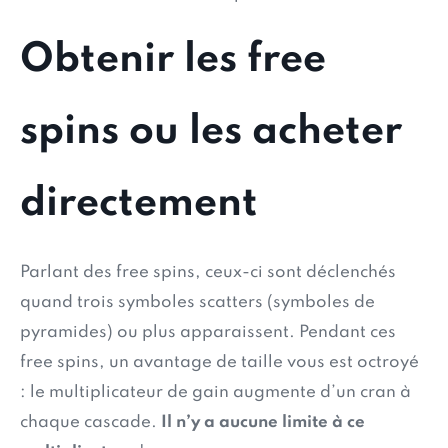
Obtenir les free
spins ou les acheter
directement
Parlant des free spins, ceux-ci sont déclenchés
quand trois symboles scatters (symboles de
pyramides) ou plus apparaissent. Pendant ces
free spins, un avantage de taille vous est octroyé
: le multiplicateur de gain augmente d’un cran à
chaque cascade.
Il n’y a aucune limite à ce