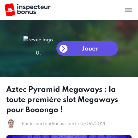
Jouer
0.
Aztec Pyramid Megaways : la
toute première slot Megaways
pour Booongo !
Par InspecteurBonus.com le 16/06/2021