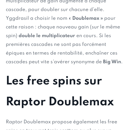
multiplicateur de gain augmente à chaque
cascade, pour doubler sur chacune d’elle.
Yggdrasil a choisir le nom
« Doublemax »
pour
cette raison : chaque nouveau gain (sur le même
spin)
double le multiplicateur
en cours. Si les
premières cascades ne sont pas forcément
épiques en termes de rentabilité, enchaîner ces
cascades peut vite s’avérer synonyme de
Big Win
.
Les free spins sur
Raptor Doublemax
Raptor Doublemax propose également les free