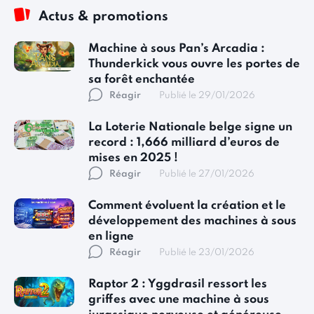
Actus & promotions
Machine à sous Pan’s Arcadia :
Thunderkick vous ouvre les portes de
sa forêt enchantée
Réagir
Publié le 29/01/2026
La Loterie Nationale belge signe un
record : 1,666 milliard d’euros de
mises en 2025 !
Réagir
Publié le 27/01/2026
Comment évoluent la création et le
développement des machines à sous
en ligne
Réagir
Publié le 23/01/2026
Raptor 2 : Yggdrasil ressort les
griffes avec une machine à sous