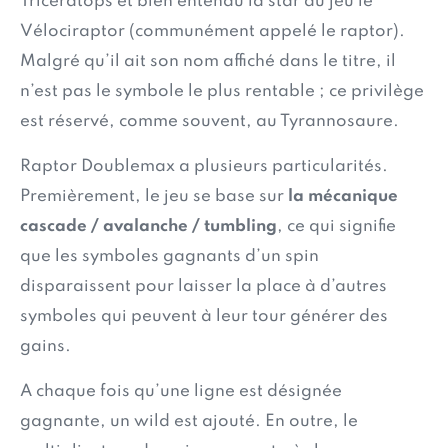
Tricératops et bien entendu la star du jeu le
Vélociraptor (communément appelé le raptor).
Malgré qu’il ait son nom affiché dans le titre, il
n’est pas le symbole le plus rentable ; ce privilège
est réservé, comme souvent, au Tyrannosaure.
Raptor Doublemax a plusieurs particularités.
Premièrement, le jeu se base sur
la mécanique
cascade / avalanche / tumbling
, ce qui signifie
que les symboles gagnants d’un spin
disparaissent pour laisser la place à d’autres
symboles qui peuvent à leur tour générer des
gains.
A chaque fois qu’une ligne est désignée
gagnante, un wild est ajouté. En outre, le