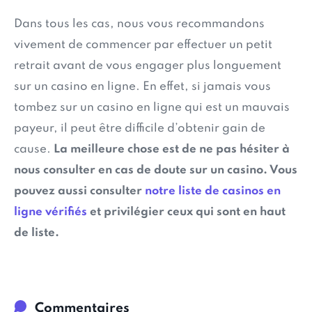
Dans tous les cas, nous vous recommandons
vivement de commencer par effectuer un petit
retrait avant de vous engager plus longuement
sur un casino en ligne. En effet, si jamais vous
tombez sur un casino en ligne qui est un mauvais
payeur, il peut être difficile d’obtenir gain de
cause.
La meilleure chose est de ne pas hésiter à
nous consulter en cas de doute sur un casino. Vous
pouvez aussi consulter
notre liste de casinos en
ligne vérifiés
et privilégier ceux qui sont en haut
de liste.
Commentaires