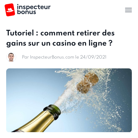
Tutoriel : comment retirer des
gains sur un casino en ligne ?
Par InspecteurBonus.com le 24/09/2021