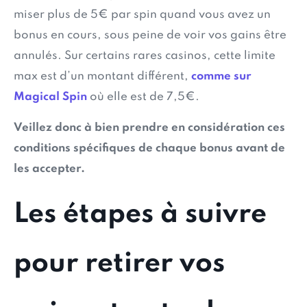
miser plus de 5€ par spin quand vous avez un
bonus en cours, sous peine de voir vos gains être
annulés. Sur certains rares casinos, cette limite
max est d’un montant différent,
comme sur
Magical Spin
où elle est de 7,5€.
Veillez donc à bien prendre en considération ces
conditions spécifiques de chaque bonus avant de
les accepter.
Les étapes à suivre
pour retirer vos