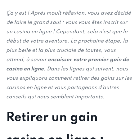
Ça y est ! Après moult réflexion, vous avez décidé
de faire le grand saut : vous vous êtes inscrit sur
un casino en ligne ! Cependant, cela n’est que le
début de votre aventure. La prochaine étape, la
plus belle et la plus cruciale de toutes, vous
attend, à savoir
encaisser votre premier gain de
casino en ligne
. Dans les lignes qui suivent, nous
vous expliquons comment retirer des gains sur les
casinos en ligne et vous partageons d’autres
conseils qui nous semblent importants.
Retirer un gain