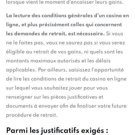
lorsque vient le moment d’encaisser leurs gains.
La lecture des conditions générales d’un casino en
ligne, et plus précisément celles qui concernent
les demandes de retrait, est nécessaire.
Si vous
ne le faites pas, vous ne saurez pas si vous serez
éligible au retrait de vos gains, ni quels sont les
montants maximaux autorisés et les délais
applicables. Par ailleurs, saisissez l’opportunité
de lire les conditions de retrait du casino en ligne
sur lequel vous souhaitez jouer pour vous
renseigner sur les pièces justificatives et
documents à envoyer afin de finaliser votre future
procédure de retrait.
Parmi les justificatifs exigés :