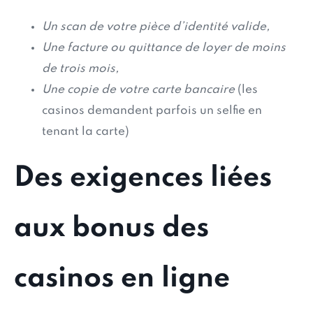
Un scan de votre pièce d’identité valide,
Une facture ou quittance de loyer de moins
de trois mois,
Une copie de votre carte bancaire
(les
casinos demandent parfois un selfie en
tenant la carte)
Des exigences liées
aux bonus des
casinos en ligne