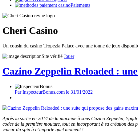
Paiements
Cheri Casino
Un cousin du casino Tropezia Palace avec une tonne de jeux disponib
Site vérifié
Jouer
Cazino Zeppelin Reloaded : une 
Par InspecteurBonus.com le 31/01/2022
Après la sortie en 2014 de la machine à sous Cazino Zeppelin, Yggdras
codes de la première mouture, tout en incorporant à sa création des po
valeur du spin à n’importe quel moment !