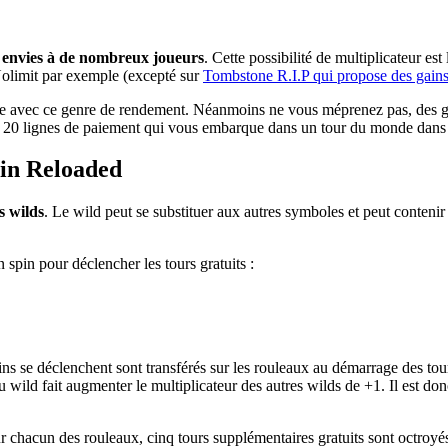
es envies à de nombreux joueurs
. Cette possibilité de multiplicateur es
Nolimit par exemple (excepté sur
Tombstone R.I.P qui propose des gai
tive avec ce genre de rendement. Néanmoins ne vous méprenez pas, des 
t 20 lignes de paiement qui vous embarque dans un tour du monde dans
lin Reloaded
s wilds
. Le wild peut se substituer aux autres symboles et peut conteni
 spin pour déclencher les tours gratuits :
ins se déclenchent sont transférés sur les rouleaux au démarrage des tours
u wild fait augmenter le multiplicateur des autres wilds de +1. Il est do
r chacun des rouleaux, cinq tours supplémentaires gratuits sont octroyé