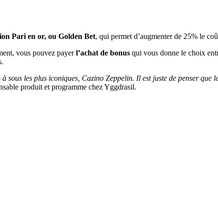
ion Pari en or, ou Golden Bet
, qui permet d’augmenter de 25% le coût
tement, vous pouvez payer
l’achat de bonus
qui vous donne le choix entre
s.
à sous les plus iconiques, Cazino Zeppelin. Il est juste de penser que l
nsable produit et programme chez Yggdrasil.