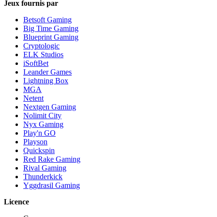
Jeux fournis par
Betsoft Gaming
Big Time Gaming
Blueprint Gaming
Cryptologic
ELK Studios
iSoftBet
Leander Games
Lightning Box
MGA
Netent
Nextgen Gaming
Nolimit City
Nyx Gaming
Play'n GO
Playson
Quickspin
Red Rake Gaming
Rival Gaming
Thunderkick
Yggdrasil Gaming
Licence