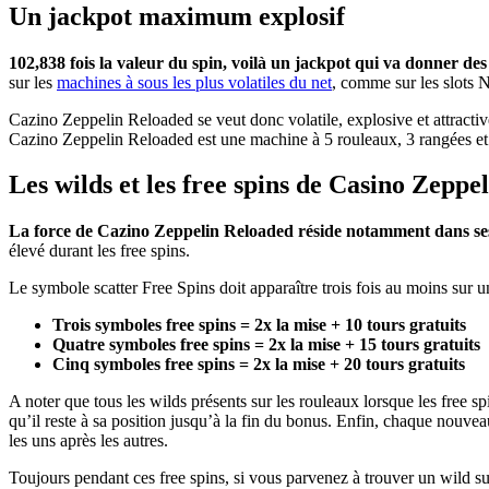
Un jackpot maximum explosif
102,838 fois la valeur du spin, voilà un jackpot qui va donner d
sur les
machines à sous les plus volatiles du net
, comme sur les slots 
Cazino Zeppelin Reloaded se veut donc volatile, explosive et attrac
Cazino Zeppelin Reloaded est une machine à 5 rouleaux, 3 rangées e
Les wilds et les free spins de Casino Zeppe
La force de Cazino Zeppelin Reloaded réside notamment dans se
élevé durant les free spins.
Le symbole scatter Free Spins doit apparaître trois fois au moins sur un
Trois symboles free spins = 2x la mise + 10 tours gratuits
Quatre symboles free spins = 2x la mise + 15 tours gratuits
Cinq symboles free spins = 2x la mise + 20 tours gratuits
A noter que tous les wilds présents sur les rouleaux lorsque les free sp
qu’il reste à sa position jusqu’à la fin du bonus. Enfin, chaque nouvea
les uns après les autres.
Toujours pendant ces free spins, si vous parvenez à trouver un wild su