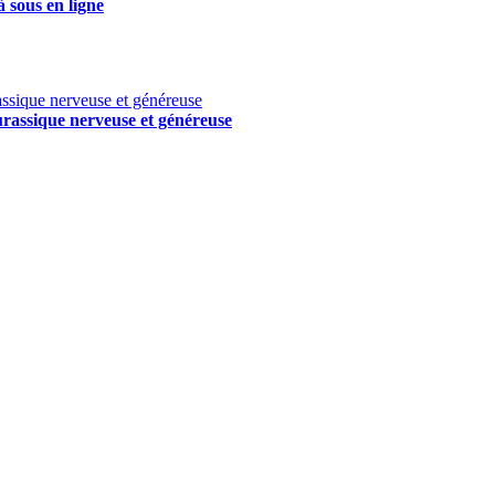
 sous en ligne
jurassique nerveuse et généreuse