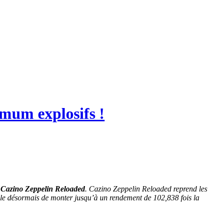
imum explosifs !
e
Cazino Zeppelin Reloaded
. Cazino Zeppelin Reloaded reprend les
sible désormais de monter jusqu’à un rendement de 102,838 fois la