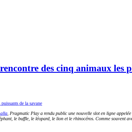
a rencontre des cinq animaux les p
alla
, Pragmatic Play a rendu public une nouvelle slot en ligne appelé
léphant, le buffle, le léopard, le lion et le rhinocéros. Comme souvent a