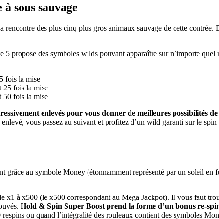
e à sous sauvage
la rencontre des plus cinq plus gros animaux sauvage
de cette contrée. 
e 5 propose des symboles wilds pouvant apparaître sur n’importe quel ro
5 fois la mise
 25 fois la mise
 50 fois la mise
gressivement enlevés pour vous donner de meilleures possibilités de
levé, vous passez au suivant et profitez d’un wild garanti sur le spin 
 grâce au symbole Money (étonnamment représenté par un soleil en fusio
de x1 à x500 (le x500 correspondant au Mega Jackpot). Il vous faut tr
rouvés.
Hold & Spin Super Boost prend la forme d’un bonus re-spi
 0 respins ou quand l’intégralité des rouleaux contient des symboles Mon