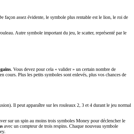
De façon assez évidente, le symbole plus rentable est le lion, le roi de
uleau. Autre symbole important du jeu, le scatter, représenté par le
 gains
. Vous devez pour cela « valider » un certain nombre de
en cours. Plus les petits symboles sont enlevés, plus vos chances de
n). Il peut apparaître sur les rouleaux 2, 3 et 4 durant le jeu normal
ouver sur un spin au moins trois symboles Money pour déclencher le
ns
avec un compteur de trois respins. Chaque nouveau symbole
ey.