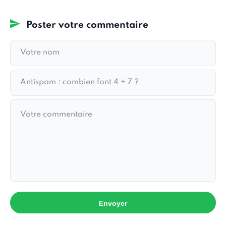
Poster votre commentaire
Envoyer