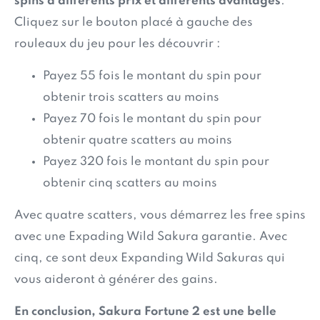
spins à différents prix et différents avantages
.
Cliquez sur le bouton placé à gauche des
rouleaux du jeu pour les découvrir :
Payez 55 fois le montant du spin pour
obtenir trois scatters au moins
Payez 70 fois le montant du spin pour
obtenir quatre scatters au moins
Payez 320 fois le montant du spin pour
obtenir cinq scatters au moins
Avec quatre scatters, vous démarrez les free spins
avec une Expading Wild Sakura garantie. Avec
cinq, ce sont deux Expanding Wild Sakuras qui
vous aideront à générer des gains.
En conclusion, Sakura Fortune 2 est une belle