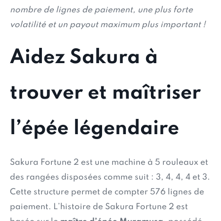
nombre de lignes de paiement, une plus forte
volatilité et un payout maximum plus important !
Aidez Sakura à
trouver et maîtriser
l’épée légendaire
Sakura Fortune 2 est une machine à 5 rouleaux et
des rangées disposées comme suit : 3, 4, 4, 4 et 3.
Cette structure permet de compter 576 lignes de
paiement. L’histoire de Sakura Fortune 2 est