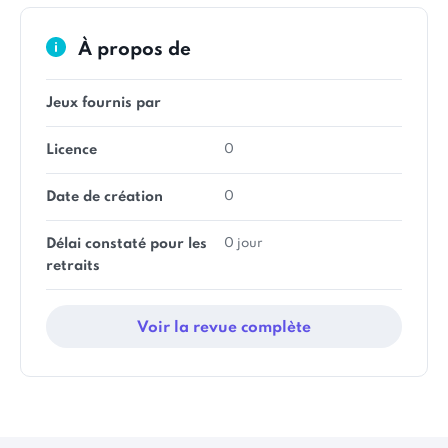
À propos de
Jeux fournis par
Licence
0
Date de création
0
Délai constaté pour les
0 jour
retraits
Voir la revue complète