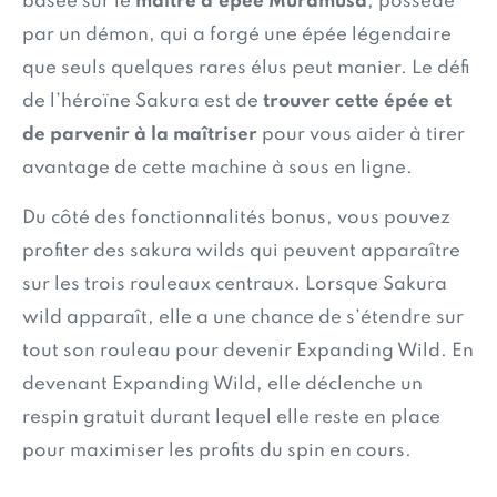
basée sur le
maître d’épée Muramusa
, possédé
par un démon, qui a forgé une épée légendaire
que seuls quelques rares élus peut manier. Le défi
de l’héroïne Sakura est de
trouver cette épée et
de parvenir à la maîtriser
pour vous aider à tirer
avantage de cette machine à sous en ligne.
Du côté des fonctionnalités bonus, vous pouvez
profiter des sakura wilds qui peuvent apparaître
sur les trois rouleaux centraux. Lorsque Sakura
wild apparaît, elle a une chance de s’étendre sur
tout son rouleau pour devenir Expanding Wild. En
devenant Expanding Wild, elle déclenche un
respin gratuit durant lequel elle reste en place
pour maximiser les profits du spin en cours.