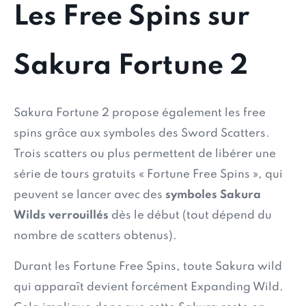
Les Free Spins sur
Sakura Fortune 2
Sakura Fortune 2 propose également les free
spins grâce aux symboles des Sword Scatters.
Trois scatters ou plus permettent de libérer une
série de tours gratuits « Fortune Free Spins », qui
peuvent se lancer avec des
symboles Sakura
Wilds verrouillés
dès le début (tout dépend du
nombre de scatters obtenus).
Durant les Fortune Free Spins, toute Sakura wild
qui apparaît devient forcément Expanding Wild.