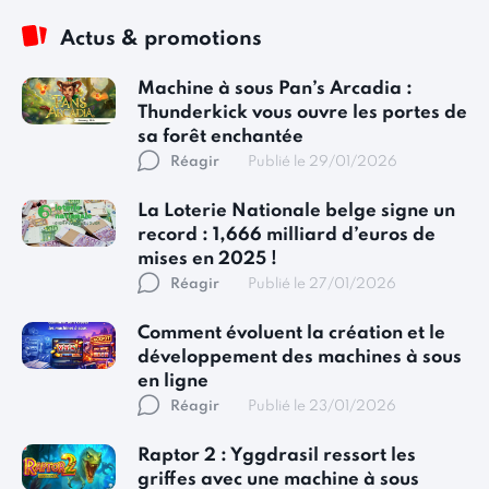
Actus & promotions
Machine à sous Pan’s Arcadia :
Thunderkick vous ouvre les portes de
sa forêt enchantée
Réagir
Publié le 29/01/2026
La Loterie Nationale belge signe un
record : 1,666 milliard d’euros de
mises en 2025 !
Réagir
Publié le 27/01/2026
Comment évoluent la création et le
développement des machines à sous
en ligne
Réagir
Publié le 23/01/2026
Raptor 2 : Yggdrasil ressort les
griffes avec une machine à sous