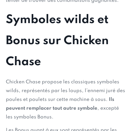
tenter de trouver des combinaisons gagnantes.
Symboles wilds et
Bonus sur Chicken
Chase
Chicken Chase propose les classiques symboles
wilds, représentés par les loups, l’ennemi juré des
poules et poulets sur cette machine à sous.
Ils
peuvent remplacer tout autre symbole
, excepté
les symboles Bonus.
Les Bonus quant à eux sont représentés par les