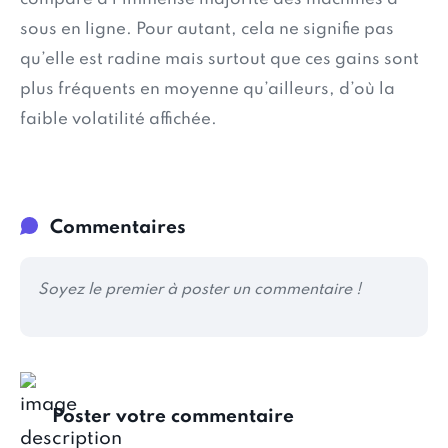
sous en ligne. Pour autant, cela ne signifie pas
qu’elle est radine mais surtout que ces gains sont
plus fréquents en moyenne qu’ailleurs, d’où la
faible volatilité affichée.
Commentaires
Soyez le premier à poster un commentaire !
Poster votre commentaire