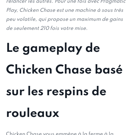
relancer les autres. Pour une fois avec Pragmatic
Play, Chicken Chase est une machine à sous très
peu volatile, qui propose un maximum de gains
de seulement 210 fois votre mise.
Le gameplay de
Chicken Chase basé
sur les respins de
rouleaux
Chicken Chase vous emmène à la ferme à la