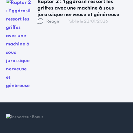
Raptor 2 : Yggdrasil ressort les
griffes avec une machine à sous
jurassique nerveuse et généreuse
Réagir
Publié le 22/01/2026