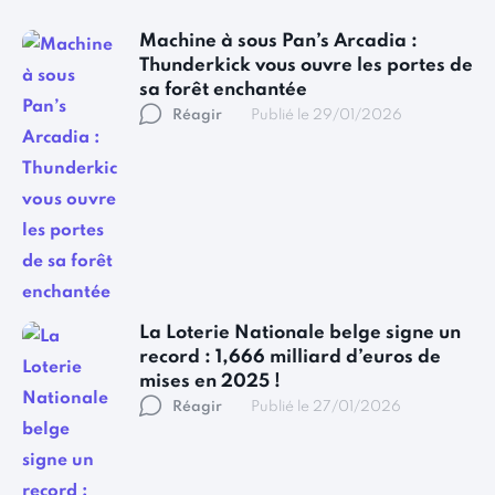
Machine à sous Pan’s Arcadia :
Thunderkick vous ouvre les portes de
sa forêt enchantée
Réagir
Publié le 29/01/2026
La Loterie Nationale belge signe un
record : 1,666 milliard d’euros de
mises en 2025 !
Réagir
Publié le 27/01/2026