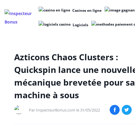
Casinos en ligne
Logiciels
Azticons Chaos Clusters :
Quickspin lance une nouvell
mécanique brevetée pour sa
machine à sous
Par InspecteurBonus.com le 31/05/2022