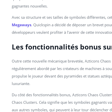
gagnantes nouvelles.
Avec sa structure et ses tailles de symboles différentes, c
Megaways
. Quickspin a décidé de déposer un brevet pour s’
développeurs veulent profiter à l’avenir de cette innovatio
Les fonctionnalités bonus su
Outre cette nouvelle mécanique brevetée, Azticons Chaos
régulièrement abordé par les créateurs de machines à sous
propulse le joueur devant des pyramides et statues aztèq
luxuriante.
Du côté des fonctionnalités bonus, Azticons Chaos Cluste
Chaos Clusters. Cela signifie que les symboles gagnants val
aux autres symboles, qui peuvent à leur tour déclencher des