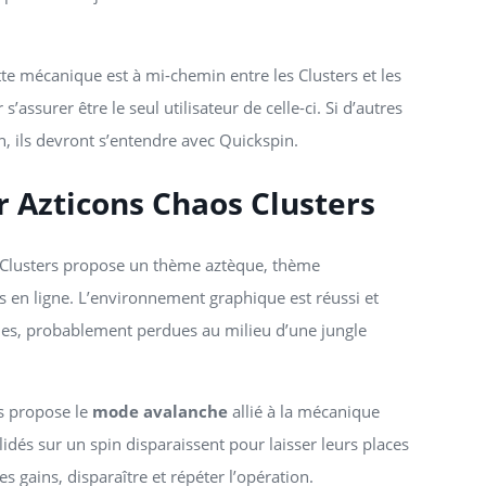
ette mécanique est à mi-chemin entre les Clusters et les
assurer être le seul utilisateur de celle-ci. Si d’autres
n, ils devront s’entendre avec Quickspin.
r Azticons Chaos Clusters
 Clusters propose un thème aztèque, thème
 en ligne. L’environnement graphique est réussi et
ues, probablement perdues au milieu d’une jungle
rs propose le
mode avalanche
allié à la mécanique
idés sur un spin disparaissent pour laisser leurs places
 gains, disparaître et répéter l’opération.