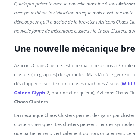
Quickspin présente avec sa nouvelle machine à sous
Azticon
avec pour thème la civilisation aztèque mais aussi une tout
développeur qu’il a décidé de la breveter ! Azticons Chaos Cl
nouvelle forme de mécanique clusters : le Chaos Clusters, que
Une nouvelle mécanique br
Azticons Chaos Clusters est une machine à sous à 7 roulea
clusters (ou grappes) de symboles. Mais là où le genre « c
développeurs sur de nombreuses machines à sous (
Wild 
Golden Glyph
2, pour ne citer qu’eux), Azticons Chaos 
Chaos Clusters
.
La mécanique Chaos Clusters permet des gains par cluster
clusters classiques. Les clusters peuvent lier des symboles 
que partiellement, verticalement ou horizontalement. Cel