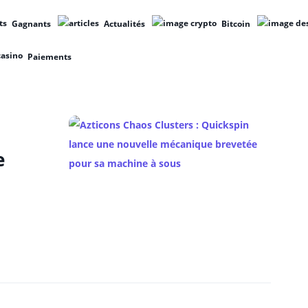
Gagnants
Actualités
Bitcoin
Paiements
e