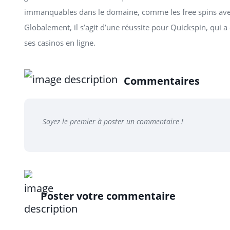
immanquables dans le domaine, comme les free spins avec 
Globalement, il s’agit d’une réussite pour Quickspin, qui a
ses casinos en ligne.
Commentaires
Soyez le premier à poster un commentaire !
Poster votre commentaire