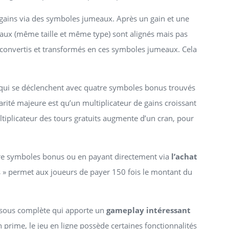
gains via des symboles jumeaux. Après un gain et une
aux (même taille et même type) sont alignés mais pas
e convertis et transformés en ces symboles jumeaux. Cela
 qui se déclenchent avec quatre symboles bonus trouvés
larité majeure est qu’un multiplicateur de gains croissant
ltiplicateur des tours gratuits augmente d’un cran, pour
re symboles bonus ou en payant directement via
l’achat
s » permet aux joueurs de payer 150 fois le montant du
à sous complète qui apporte un
gameplay intéressant
prime, le jeu en ligne possède certaines fonctionnalités