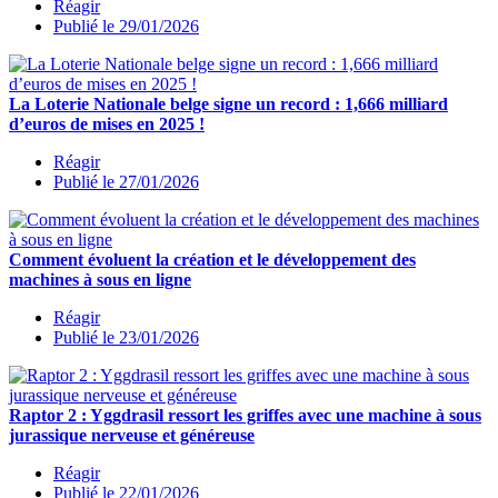
Réagir
Publié le 29/01/2026
La Loterie Nationale belge signe un record : 1,666 milliard
d’euros de mises en 2025 !
Réagir
Publié le 27/01/2026
Comment évoluent la création et le développement des
machines à sous en ligne
Réagir
Publié le 23/01/2026
Raptor 2 : Yggdrasil ressort les griffes avec une machine à sous
jurassique nerveuse et généreuse
Réagir
Publié le 22/01/2026