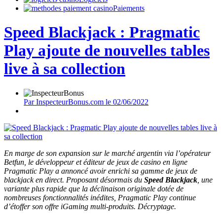
Paiements
Speed Blackjack : Pragmatic
Play ajoute de nouvelles tables
live à sa collection
Par InspecteurBonus.com le 02/06/2022
En marge de son expansion sur le marché argentin via l’opérateur
Betfun, le développeur et éditeur de jeux de casino en ligne
Pragmatic Play a annoncé avoir enrichi sa gamme de jeux de
blackjack en direct. Proposant désormais du
Speed Blackjack
, une
variante plus rapide que la déclinaison originale dotée de
nombreuses fonctionnalités inédites, Pragmatic Play continue
d’étoffer son offre iGaming multi-produits. Décryptage.