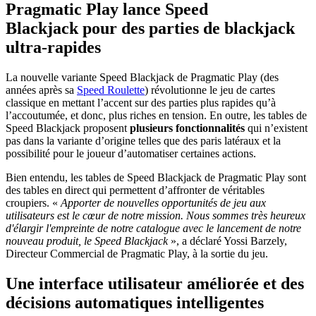
Pragmatic Play lance Speed
Blackjack pour des parties de blackjack
ultra-rapides
La nouvelle variante Speed Blackjack de Pragmatic Play (des
années après sa
Speed Roulette
) révolutionne le jeu de cartes
classique en mettant l’accent sur des parties plus rapides qu’à
l’accoutumée, et donc, plus riches en tension. En outre, les tables de
Speed Blackjack proposent
plusieurs fonctionnalités
qui n’existent
pas dans la variante d’origine telles que des paris latéraux et la
possibilité pour le joueur d’automatiser certaines actions.
Bien entendu, les tables de Speed Blackjack de Pragmatic Play sont
des tables en direct qui permettent d’affronter de véritables
croupiers. «
Apporter de nouvelles opportunités de jeu aux
utilisateurs est le cœur de notre mission. Nous sommes très heureux
d'élargir l'empreinte de notre catalogue avec le lancement de notre
nouveau produit, le Speed Blackjack
», a déclaré Yossi Barzely,
Directeur Commercial de Pragmatic Play, à la sortie du jeu.
Une interface utilisateur améliorée et des
décisions automatiques intelligentes