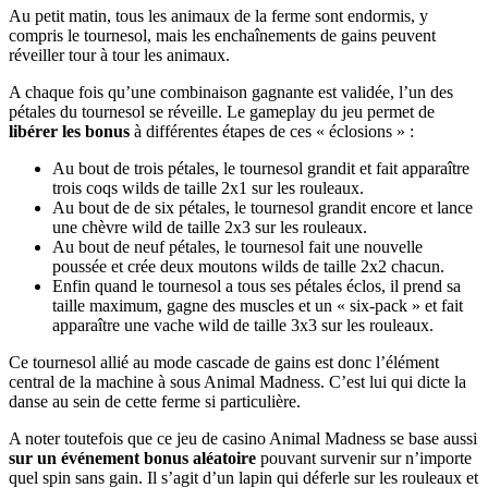
Au petit matin, tous les animaux de la ferme sont endormis, y
compris le tournesol, mais les enchaînements de gains peuvent
réveiller tour à tour les animaux.
A chaque fois qu’une combinaison gagnante est validée, l’un des
pétales du tournesol se réveille. Le gameplay du jeu permet de
libérer les bonus
à différentes étapes de ces « éclosions » :
Au bout de trois pétales, le tournesol grandit et fait apparaître
trois coqs wilds de taille 2x1 sur les rouleaux.
Au bout de de six pétales, le tournesol grandit encore et lance
une chèvre wild de taille 2x3 sur les rouleaux.
Au bout de neuf pétales, le tournesol fait une nouvelle
poussée et crée deux moutons wilds de taille 2x2 chacun.
Enfin quand le tournesol a tous ses pétales éclos, il prend sa
taille maximum, gagne des muscles et un « six-pack » et fait
apparaître une vache wild de taille 3x3 sur les rouleaux.
Ce tournesol allié au mode cascade de gains est donc l’élément
central de la machine à sous Animal Madness. C’est lui qui dicte la
danse au sein de cette ferme si particulière.
A noter toutefois que ce jeu de casino Animal Madness se base aussi
sur un événement bonus aléatoire
pouvant survenir sur n’importe
quel spin sans gain. Il s’agit d’un lapin qui déferle sur les rouleaux et