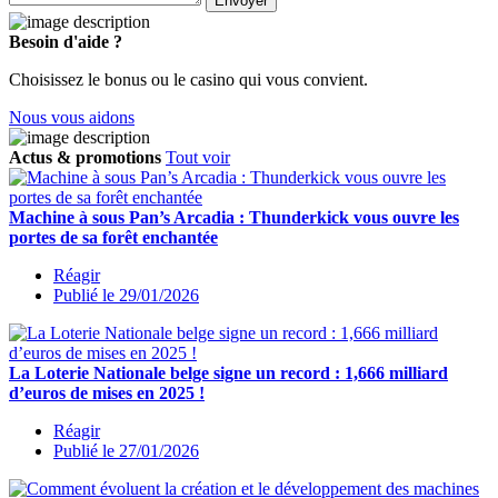
Envoyer
Besoin d'aide ?
Choisissez le bonus ou le casino qui vous convient.
Nous vous aidons
Actus & promotions
Tout voir
Machine à sous Pan’s Arcadia : Thunderkick vous ouvre les
portes de sa forêt enchantée
Réagir
Publié le 29/01/2026
La Loterie Nationale belge signe un record : 1,666 milliard
d’euros de mises en 2025 !
Réagir
Publié le 27/01/2026