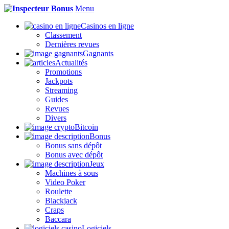
Menu
Casinos en ligne
Classement
Dernières revues
Gagnants
Actualités
Promotions
Jackpots
Streaming
Guides
Revues
Divers
Bitcoin
Bonus
Bonus sans dépôt
Bonus avec dépôt
Jeux
Machines à sous
Video Poker
Roulette
Blackjack
Craps
Baccara
Logiciels