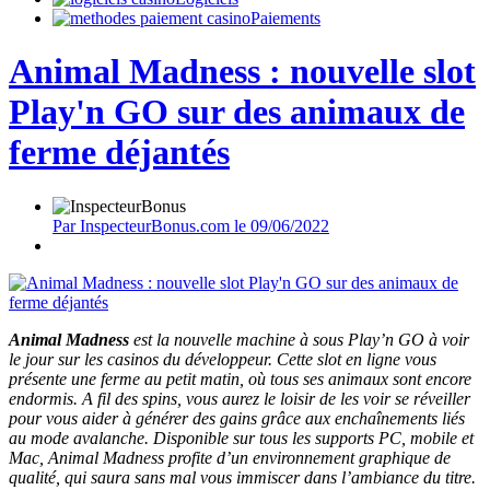
Paiements
Animal Madness : nouvelle slot
Play'n GO sur des animaux de
ferme déjantés
Par InspecteurBonus.com le 09/06/2022
Animal Madness
est la nouvelle machine à sous Play’n GO à voir
le jour sur les casinos du développeur. Cette slot en ligne vous
présente une ferme au petit matin, où tous ses animaux sont encore
endormis. A fil des spins, vous aurez le loisir de les voir se réveiller
pour vous aider à générer des gains grâce aux enchaînements liés
au mode avalanche. Disponible sur tous les supports PC, mobile et
Mac, Animal Madness profite d’un environnement graphique de
qualité, qui saura sans mal vous immiscer dans l’ambiance du titre.