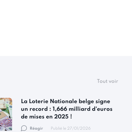
Tout voir
La Loterie Nationale belge signe
un record : 1,666 milliard d’euros
de mises en 2025 !
Réagir
Publié le 27/01/2026