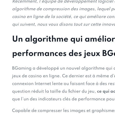
Récemment, l’équipe de développement logiciel 
algorithme de compression des images, lequel pe
casino en ligne de la société, ce qui améliore c
qui suivent, nous vous disons tout sur cette innova
Un algorithme qui amélior
performances des jeux B
BGaming a développé un nouvel algorithme qui a
jeux de casino en ligne. Ce dernier est à même d
connexion Internet lente ou faisant face à des re
question réduit la taille du fichier du jeu,
ce qui a
que l’un des indicateurs clés de performance pour
Capable de compresser les images et graphismes d