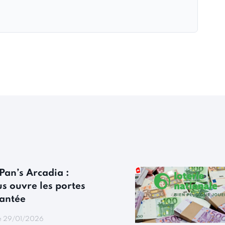
Pan’s Arcadia :
s ouvre les portes
hantée
le 29/01/2026