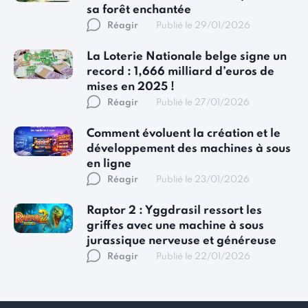
sa forêt enchantée
Réagir
Publié le 29/01/2026
La Loterie Nationale belge signe un
record : 1,666 milliard d’euros de
mises en 2025 !
Réagir
Publié le 27/01/2026
Comment évoluent la création et le
développement des machines à sous
en ligne
Réagir
Publié le 23/01/2026
Raptor 2 : Yggdrasil ressort les
griffes avec une machine à sous
jurassique nerveuse et généreuse
Réagir
Publié le 22/01/2026