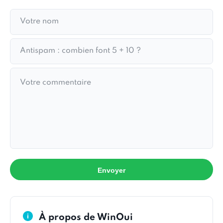
Envoyer
À propos de WinOui