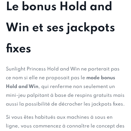
Le bonus Hold and
Win et ses jackpots
fixes
Sunlight Princess Hold and Win ne porterait pas
ce nom si elle ne proposait pas le
mode bonus
Hold and Win
, qui renferme non seulement un
mini-jeu palpitant à base de respins gratuits mais
aussi la possibilité de décrocher les jackpots fixes.
Si vous êtes habitués aux machines à sous en
ligne, vous commencez à connaître le concept des