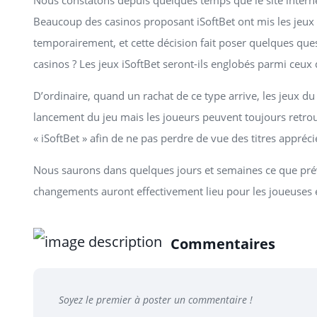
Nous constatons depuis quelques temps que le site internet
Beaucoup des casinos proposant iSoftBet ont mis les jeu
temporairement, et cette décision fait poser quelques ques
casinos ? Les jeux iSoftBet seront-ils englobés parmi ceux
D’ordinaire, quand un rachat de ce type arrive, les jeux d
lancement du jeu mais les joueurs peuvent toujours retrouv
« iSoftBet » afin de ne pas perdre de vue des titres appréci
Nous saurons dans quelques jours et semaines ce que prévoi
changements auront effectivement lieu pour les joueuses e
Commentaires
Soyez le premier à poster un commentaire !