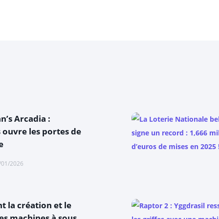
n’s Arcadia :
ouvre les portes de
e
9/01/2026
la création et le
s machines à sous