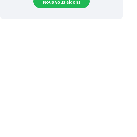
Nous vous aidons