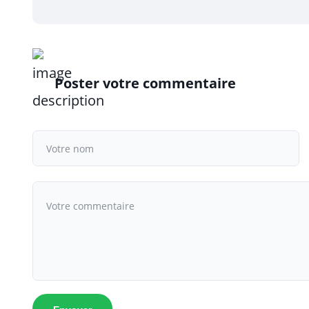
Poster votre commentaire