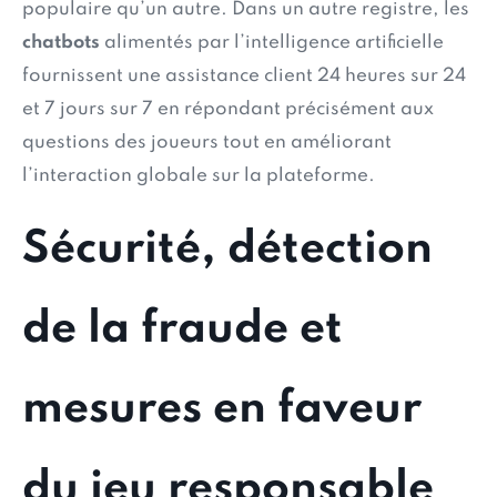
populaire qu’un autre. Dans un autre registre, les
chatbots
alimentés par l’intelligence artificielle
fournissent une assistance client 24 heures sur 24
et 7 jours sur 7 en répondant précisément aux
questions des joueurs tout en améliorant
l’interaction globale sur la plateforme.
Sécurité, détection
de la fraude et
mesures en faveur
du jeu responsable