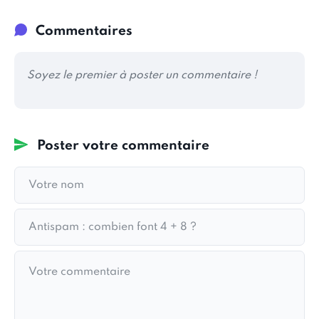
Commentaires
Soyez le premier à poster un commentaire !
Poster votre commentaire