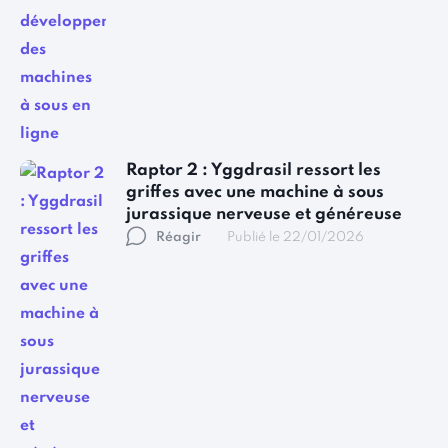
Raptor 2 : Yggdrasil ressort les
griffes avec une machine à sous
jurassique nerveuse et généreuse
Réagir
Publié le 22/01/2026