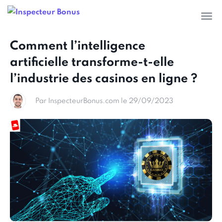
Comment l’intelligence
artificielle transforme-t-elle
l’industrie des casinos en ligne ?
Par InspecteurBonus.com le 29/09/2023