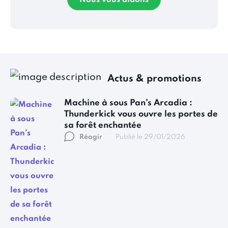
Nous vous aidons
Actus & promotions
Machine à sous Pan’s Arcadia :
Thunderkick vous ouvre les portes de
sa forêt enchantée
Réagir
Publié le 29/01/2026