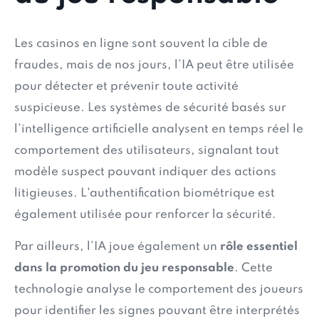
Les casinos en ligne sont souvent la cible de
fraudes, mais de nos jours, l’IA peut être utilisée
pour détecter et prévenir toute activité
suspicieuse. Les systèmes de sécurité basés sur
l’intelligence artificielle analysent en temps réel le
comportement des utilisateurs, signalant tout
modèle suspect pouvant indiquer des actions
litigieuses. L'authentification biométrique est
également utilisée pour renforcer la sécurité.
Par ailleurs, l’IA joue également un
rôle essentiel
dans la promotion du jeu responsable
. Cette
technologie analyse le comportement des joueurs
pour identifier les signes pouvant être interprétés