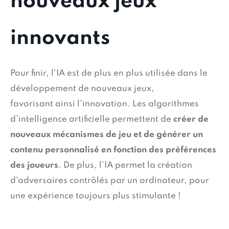
nouveaux jeux
innovants
Pour finir, l'IA est de plus en plus utilisée dans le
développement de nouveaux jeux,
favorisant ainsi l'innovation. Les algorithmes
d’intelligence artificielle permettent de
créer de
nouveaux mécanismes de jeu et de générer un
contenu personnalisé en fonction des préférences
des joueurs
. De plus, l’IA permet la création
d'adversaires contrôlés par un ordinateur, pour
une expérience toujours plus stimulante !