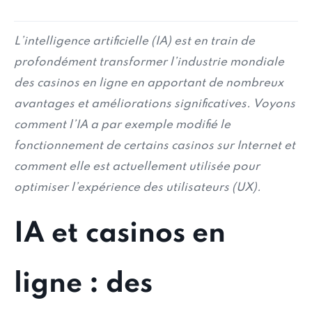
L’intelligence artificielle (IA) est en train de
profondément transformer l’industrie mondiale
des casinos en ligne en apportant de nombreux
avantages et améliorations significatives. Voyons
comment l’IA a par exemple modifié le
fonctionnement de certains casinos sur Internet et
comment elle est actuellement utilisée pour
optimiser l’expérience des utilisateurs (UX).
IA et casinos en
ligne : des