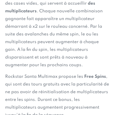
des cases vides, qui servent à accueillir
des
multiplicateurs
. Chaque nouvelle combinaison
gagnante fait apparaître un multiplicateur
démarrant à x2 sur le rouleau concerné. Par la
suite des avalanches du même spin, le ou les
multiplicateurs peuvent augmenter à chaque
gain. A la fin du spin, les multiplicateurs
disparaissent et sont prêts à nouveau à
augmenter pour les prochains coups.
Rockstar Santa Multimax propose les
Free Spins
,
qui sont des tours gratuits avec la particularité de
ne pas avoir de réinitialisation de multiplicateurs
entre les spins. Durant ce bonus, les
multiplicateurs augmentent progressivement