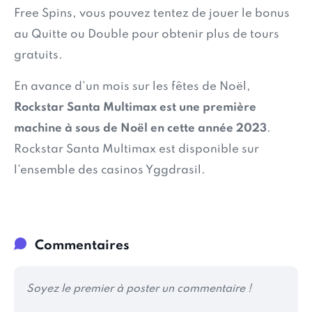
Free Spins, vous pouvez tentez de jouer le bonus
au Quitte ou Double pour obtenir plus de tours
gratuits.
En avance d’un mois sur les fêtes de Noël,
Rockstar Santa Multimax est une première
machine à sous de Noël en cette année 2023
.
Rockstar Santa Multimax est disponible sur
l’ensemble des casinos Yggdrasil.
Commentaires
Soyez le premier à poster un commentaire !