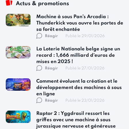
Actus & promotions
Machine à sous Pan’s Arcadia :
Thunderkick vous ouvre les portes de
sa forêt enchantée
Réagir
Publié le 29/01/2026
La Loterie Nationale belge signe un
record : 1,666 milliard d’euros de
mises en 2025 !
Réagir
Publié le 27/01/2026
Comment évoluent la création et le
développement des machines à sous
en ligne
Réagir
Publié le 23/01/2026
Raptor 2 : Yggdrasil ressort les
griffes avec une machine à sous
jurassique nerveuse et généreuse