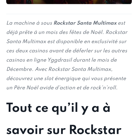
La machine à sous
Rockstar Santa Multimax
est
déjà prête à un mois des fêtes de Noël. Rockstar
Santa Multimax est disponible en exclusivité sur
ces deux casinos avant de déferler sur les autres
casinos en ligne Yggdrasil durant le mois de
Décembre. Avec Rockstar Santa Multimax,
découvrez une slot énergique qui vous présente
un Père Noël avide d’action et de rock’n’roll.
Tout ce qu’il y a à
savoir sur Rockstar