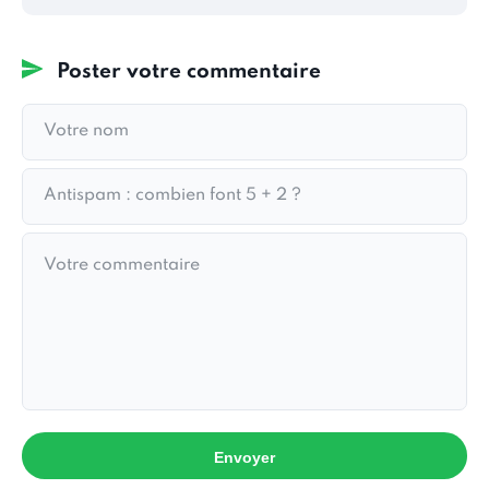
Poster votre commentaire
Envoyer