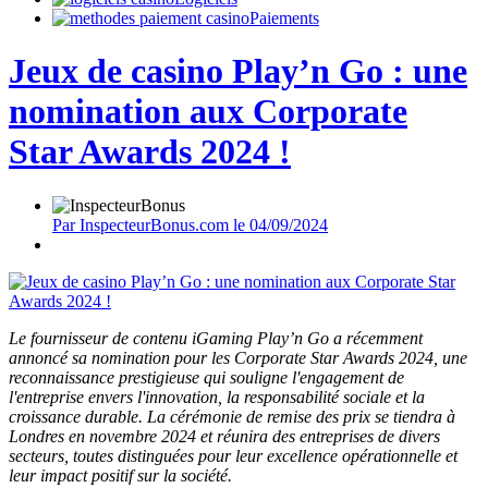
Paiements
Jeux de casino Play’n Go : une
nomination aux Corporate
Star Awards 2024 !
Par InspecteurBonus.com le 04/09/2024
Le fournisseur de contenu iGaming Play’n Go a récemment
annoncé sa nomination pour les Corporate Star Awards 2024, une
reconnaissance prestigieuse qui souligne l'engagement de
l'entreprise envers l'innovation, la responsabilité sociale et la
croissance durable. La cérémonie de remise des prix se tiendra à
Londres en novembre 2024 et réunira des entreprises de divers
secteurs, toutes distinguées pour leur excellence opérationnelle et
leur impact positif sur la société.