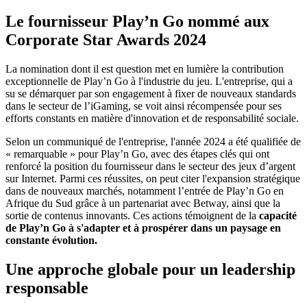
Le fournisseur Play’n Go nommé aux
Corporate Star Awards 2024
La nomination dont il est question met en lumière la contribution
exceptionnelle de Play’n Go à l'industrie du jeu. L'entreprise, qui a
su se démarquer par son engagement à fixer de nouveaux standards
dans le secteur de l’iGaming, se voit ainsi récompensée pour ses
efforts constants en matière d'innovation et de responsabilité sociale.
Selon un communiqué de l'entreprise, l'année 2024 a été qualifiée de
« remarquable » pour Play’n Go, avec des étapes clés qui ont
renforcé la position du fournisseur dans le secteur des jeux d’argent
sur Internet. Parmi ces réussites, on peut citer l'expansion stratégique
dans de nouveaux marchés, notamment l’entrée de Play’n Go en
Afrique du Sud grâce à un partenariat avec Betway, ainsi que la
sortie de contenus innovants. Ces actions témoignent de la
capacité
de Play’n Go à s'adapter et à prospérer dans un paysage en
constante évolution.
Une approche globale pour un leadership
responsable