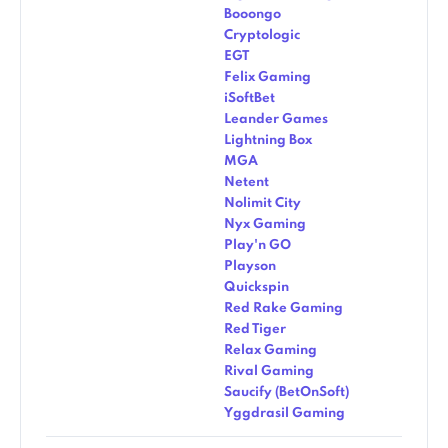
Booongo
Cryptologic
EGT
Felix Gaming
iSoftBet
Leander Games
Lightning Box
MGA
Netent
Nolimit City
Nyx Gaming
Play'n GO
Playson
Quickspin
Red Rake Gaming
Red Tiger
Relax Gaming
Rival Gaming
Saucify (BetOnSoft)
Yggdrasil Gaming