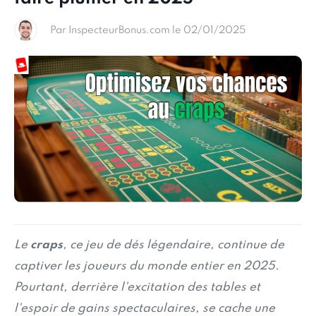
Par InspecteurBonus.com le 02/01/2025
Le
craps
, ce jeu de dés légendaire, continue de
captiver les joueurs du monde entier en 2025.
Pourtant, derrière l'excitation des tables et
l'espoir de gains spectaculaires, se cache une