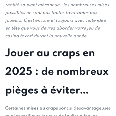
réalité souvent méconnue : les nombreuses mises
possibles ne sont pas toutes favorables aux
joueurs. C’est encore et toujours avec cette idée
en tête que vous devrez aborder votre jeu de
casino favori durant la nouvelle année.
Jouer au craps en
2025 : de nombreux
pièges à éviter…
Certaines
mises au craps
sont si désavantageuses