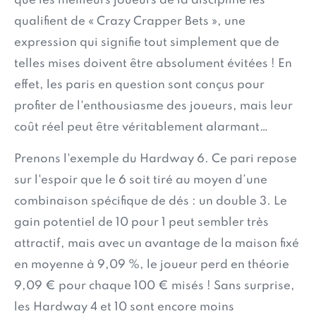
que les meilleurs joueurs de la discipline les
qualifient de « Crazy Crapper Bets », une
expression qui signifie tout simplement que de
telles mises doivent être absolument évitées ! En
effet, les paris en question sont conçus pour
profiter de l'enthousiasme des joueurs, mais leur
coût réel peut être véritablement alarmant…
Prenons l'exemple du Hardway 6. Ce pari repose
sur l'espoir que le 6 soit tiré au moyen d’une
combinaison spécifique de dés : un double 3. Le
gain potentiel de 10 pour 1 peut sembler très
attractif, mais avec un avantage de la maison fixé
en moyenne à 9,09 %, le joueur perd en théorie
9,09 € pour chaque 100 € misés ! Sans surprise,
les Hardway 4 et 10 sont encore moins