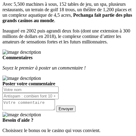
Avec 5,500 machines à sous, 152 tables de jeu, un spa, plusieurs
restaurants, un terrain de golf 18 trous, un théâtre de 1,200 places et
un complexe aquatique de 4,5 acres,
Pechanga fait partie des plus
grands casinos au monde
.
Inauguré en 2002 puis agrandi deux fois (dont une extension à 300
millions de dollars en 2018), le complexe continue d’attirer les
amateurs de sensations fortes et les futurs millionnaires.
Commentaires
Soyez le premier à poster un commentaire !
Poster votre commentaire
Envoyer
Besoin d'aide ?
Choisissez le bonus ou le casino qui vous convient.