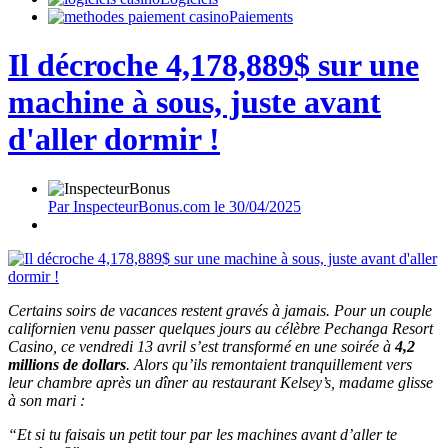
Paiements
Il décroche 4,178,889$ sur une
machine à sous, juste avant
d'aller dormir !
Par InspecteurBonus.com le 30/04/2025
Certains soirs de vacances restent gravés à jamais. Pour un couple
californien venu passer quelques jours au célèbre Pechanga Resort
Casino, ce vendredi 13 avril s’est transformé en une soirée à
4,2
millions de dollars
. Alors qu’ils remontaient tranquillement vers
leur chambre après un dîner au restaurant Kelsey’s, madame glisse
à son mari :
“Et si tu faisais un petit tour par les machines avant d’aller te