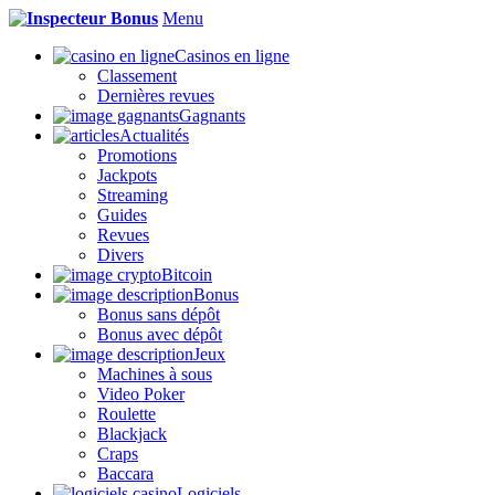
Menu
Casinos en ligne
Classement
Dernières revues
Gagnants
Actualités
Promotions
Jackpots
Streaming
Guides
Revues
Divers
Bitcoin
Bonus
Bonus sans dépôt
Bonus avec dépôt
Jeux
Machines à sous
Video Poker
Roulette
Blackjack
Craps
Baccara
Logiciels