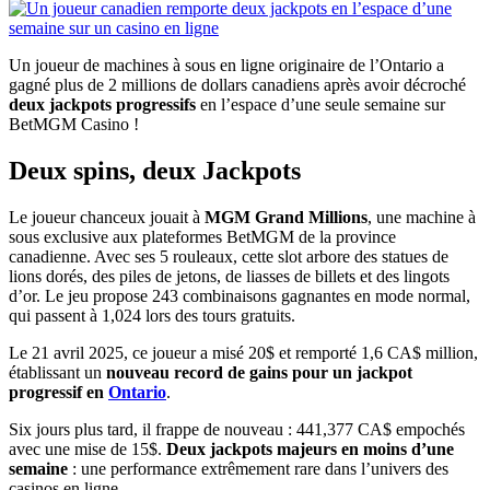
Un joueur de machines à sous en ligne originaire de l’Ontario a
gagné plus de 2 millions de dollars canadiens après avoir décroché
deux jackpots progressifs
en l’espace d’une seule semaine sur
BetMGM Casino !
Deux spins, deux Jackpots
Le joueur chanceux jouait à
MGM Grand Millions
, une machine à
sous exclusive aux plateformes BetMGM de la province
canadienne. Avec ses 5 rouleaux, cette slot arbore des statues de
lions dorés, des piles de jetons, de liasses de billets et des lingots
d’or. Le jeu propose 243 combinaisons gagnantes en mode normal,
qui passent à 1,024 lors des tours gratuits.
Le 21 avril 2025, ce joueur a misé 20$ et remporté 1,6 CA$ million,
établissant un
nouveau record de gains pour un jackpot
progressif en
Ontario
.
Six jours plus tard, il frappe de nouveau : 441,377 CA$ empochés
avec une mise de 15$.
Deux jackpots majeurs en moins d’une
semaine
: une performance extrêmement rare dans l’univers des
casinos en ligne.