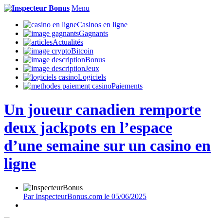
Menu
Casinos en ligne
Gagnants
Actualités
Bitcoin
Bonus
Jeux
Logiciels
Paiements
Un joueur canadien remporte
deux jackpots en l’espace
d’une semaine sur un casino en
ligne
Par InspecteurBonus.com le 05/06/2025