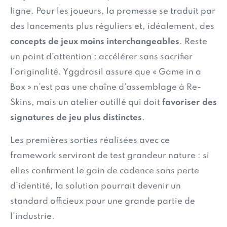
ligne. Pour les joueurs, la promesse se traduit par
des lancements plus réguliers et, idéalement, des
concepts de jeux moins interchangeables
. Reste
un point d’attention : accélérer sans sacrifier
l’originalité. Yggdrasil assure que « Game in a
Box » n’est pas une chaîne d’assemblage à Re-
Skins, mais un atelier outillé qui doit
favoriser des
signatures de jeu plus distinctes
.
Les premières sorties réalisées avec ce
framework serviront de test grandeur nature : si
elles confirment le gain de cadence sans perte
d’identité, la solution pourrait devenir un
standard officieux pour une grande partie de
l’industrie.