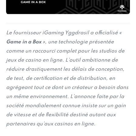
Le fournisseur iGaming Yggdrasil a officialisé «
Game in a Box
», une technologie présentée
comme un raccourci complet pour les studios de
jeux de casino en ligne. L’outil ambitionne de
réduire drastiquement les délais de conception,
de test, de certification et de distribution, en
agrégeant tout ce dont un créateur a besoin dans
un même environnement. L’annonce faite par la
société mondialement connue insiste sur un gain
de vitesse et de flexibilité destiné autant aux
partenaires qu’aux casinos en ligne.