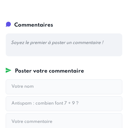
Commentaires
Soyez le premier à poster un commentaire !
Poster votre commentaire