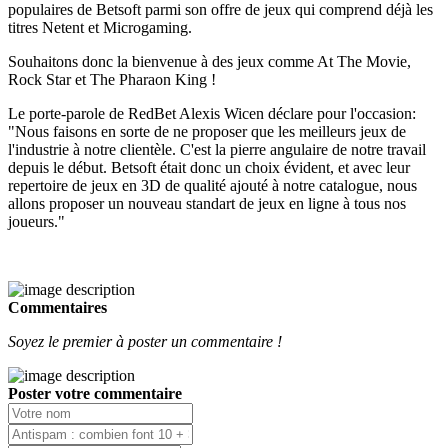
populaires de Betsoft parmi son offre de jeux qui comprend déjà les
titres Netent et Microgaming.
Souhaitons donc la bienvenue à des jeux comme At The Movie,
Rock Star et The Pharaon King !
Le porte-parole de RedBet Alexis Wicen déclare pour l'occasion:
"Nous faisons en sorte de ne proposer que les meilleurs jeux de
l'industrie à notre clientèle. C'est la pierre angulaire de notre travail
depuis le début. Betsoft était donc un choix évident, et avec leur
repertoire de jeux en 3D de qualité ajouté à notre catalogue, nous
allons proposer un nouveau standart de jeux en ligne à tous nos
joueurs."
Commentaires
Soyez le premier à poster un commentaire !
Poster votre commentaire