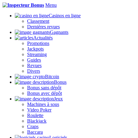
Menu
Casinos en ligne
Classement
Dernières revues
Gagnants
Actualités
Promotions
Jackpots
Streaming
Guides
Revues
Divers
Bitcoin
Bonus
Bonus sans dépôt
Bonus avec dépôt
Jeux
Machines à sous
Video Poker
Roulette
Blackjack
Craps
Baccara
Logiciels