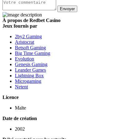
Envoyer
À propos de Redbet Casino
Jeux fournis par
2by2 Gaming
Aristocrat
Betsoft Gaming
Big Time Gaming
Evolution
Genesis Gaming
Leander Games
Lightning Box
Microgaming
Netent
Licence
Malte
Date de création
2002