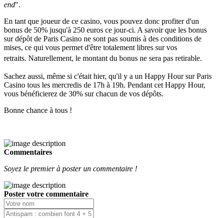
end
".
En tant que joueur de ce casino, vous pouvez donc profiter d'un
bonus de 50% jusqu'à 250 euros ce jour-ci. A savoir que les bonus
sur dépôt de Paris Casino ne sont pas soumis à des conditions de
mises, ce qui vous permet d'être totalement libres sur vos
retraits.
Naturellement, le montant du bonus ne sera pas retirable.
Sachez aussi, même si c'était hier, qu'il y a un Happy Hour sur Paris
Casino tous les mercredis de 17h à 19h. Pendant cet Happy Hour,
vous bénéficierez de 30% sur chacun de vos dépôts.
Bonne chance à tous !
Commentaires
Soyez le premier à poster un commentaire !
Poster votre commentaire