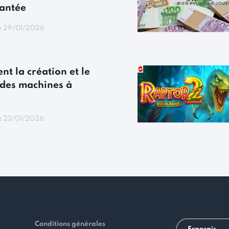
hantée
le 29/01/2026
t la création et le
des machines à
le 23/01/2026
Conditions générales