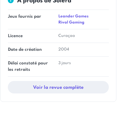
À propos de Solera
Jeux fournis par
Leander Games
Rival Gaming
Licence
Curaçao
Date de création
2004
Délai constaté pour
3 jours
les retraits
Voir la revue complète