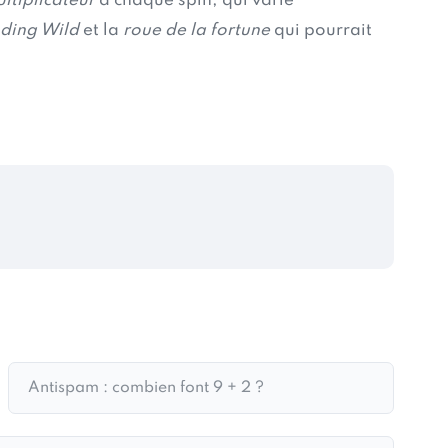
ltiplicateur
à chaque spin, qui varie
ding Wild
et la
roue de la fortune
qui pourrait