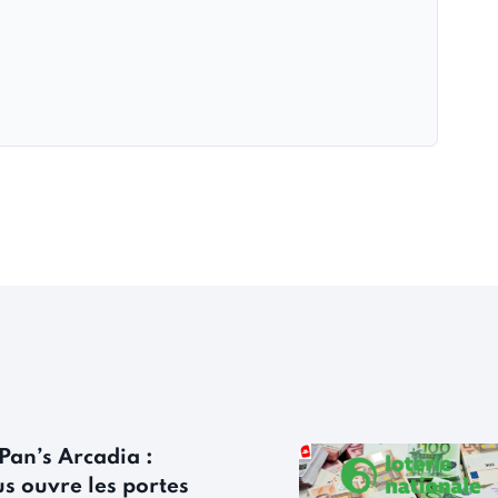
Pan’s Arcadia :
s ouvre les portes