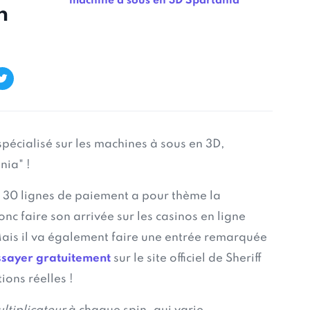
n
 spécialisé sur les machines à sous en 3D,
nia" !
t 30 lignes de paiement a pour thème la
donc faire son arrivée sur les casinos en ligne
Mais il va également faire une entrée remarquée
ssayer gratuitement
sur le site officiel de Sheriff
ions réelles !