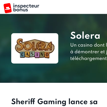
Solera
Un casino dont la
à démontrer et 
téléchargement
Sheriff Gaming lance sa