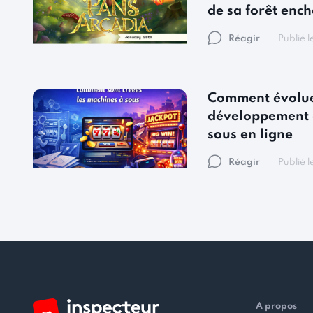
de sa forêt enc
Réagir
Publié 
Comment évoluen
développement 
sous en ligne
Réagir
Publié 
A propos