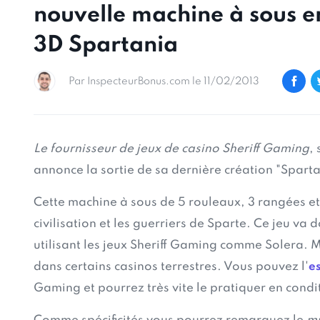
nouvelle machine à sous e
3D Spartania
Par InspecteurBonus.com le 11/02/2013
Le fournisseur de jeux de casino Sheriff Gaming
,
annonce la sortie de sa dernière création "Sparta
Cette machine à sous de 5 rouleaux, 3 rangées e
civilisation et les guerriers de Sparte. Ce jeu va 
utilisant les jeux Sheriff Gaming comme Solera. 
dans certains casinos terrestres. Vous pouvez l'
e
Gaming et pourrez très vite le pratiquer en condit