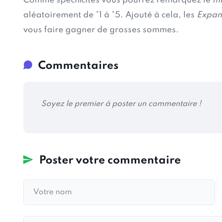
Comme spécificités vous pourrez remarquez le
mu
aléatoirement de *1 à *5. Ajouté à cela, les
Expan
vous faire gagner de grosses sommes.
Commentaires
Soyez le premier à poster un commentaire !
Poster votre commentaire