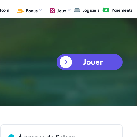
tcoin
Logiciels
Paiements
Bonus
Jeux
Jouer