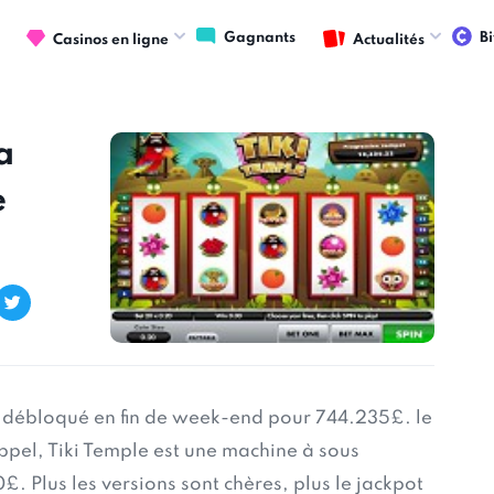
Gagnants
Bi
Casinos en ligne
Actualités
a
e
 débloqué en fin de week-end pour 744.235£. le
appel, Tiki Temple est une machine à sous
. Plus les versions sont chères, plus le jackpot