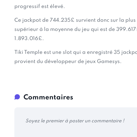
progressif est élevé.
Ce jackpot de 744.235£ survient donc sur la plus 
supérieur à la moyenne du jeu qui est de 399.617£
1.893.016£.
Tiki Temple est une slot qui a enregistré 35 jackp
provient du développeur de jeux Gamesys.
Commentaires
Soyez le premier à poster un commentaire !