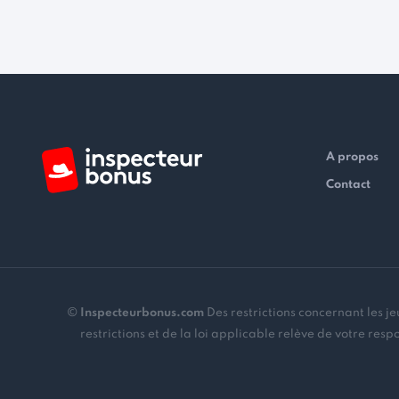
A propos
Contact
©
Inspecteurbonus.com
Des restrictions concernant les j
restrictions et de la loi applicable relève de votre res