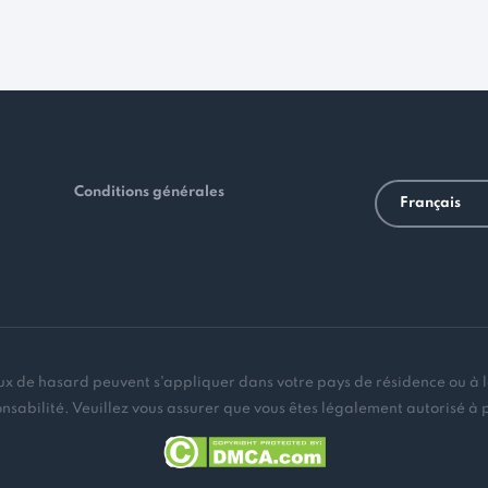
Conditions générales
Français
eux de hasard peuvent s'appliquer dans votre pays de résidence ou à 
ponsabilité. Veuillez vous assurer que vous êtes légalement autorisé 