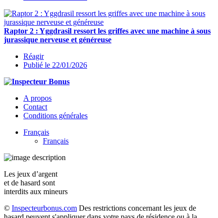
Raptor 2 : Yggdrasil ressort les griffes avec une machine à sous
jurassique nerveuse et généreuse
Réagir
Publié le 22/01/2026
A propos
Contact
Conditions générales
Français
Français
Les jeux d’argent
et de hasard sont
interdits aux mineurs
©
Inspecteurbonus.com
Des restrictions concernant les jeux de
hasard peuvent s'appliquer dans votre pays de résidence ou à la