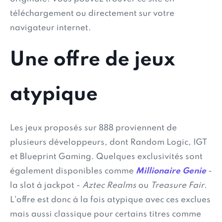
téléchargement ou directement sur votre
navigateur internet.
Une offre de jeux
atypique
Les jeux proposés sur 888 proviennent de
plusieurs développeurs, dont Random Logic, IGT
et Blueprint Gaming. Quelques exclusivités sont
également disponibles comme
Millionaire Genie
-
la slot à jackpot -
Aztec Realms
ou
Treasure Fair
.
L'offre est donc à la fois atypique avec ces exclues
mais aussi classique pour certains titres comme