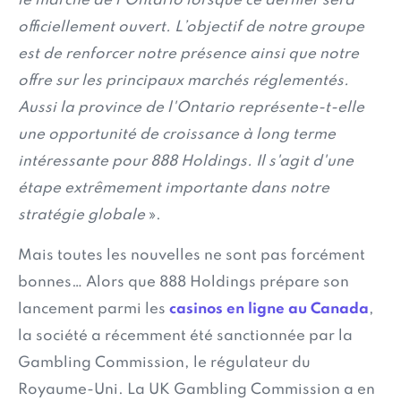
le marché de l’Ontario lorsque ce dernier sera
officiellement ouvert. L’objectif de notre groupe
est de renforcer notre présence ainsi que notre
offre sur les principaux marchés réglementés.
Aussi la province de l'Ontario représente-t-elle
une opportunité de croissance à long terme
intéressante pour 888 Holdings. Il s'agit d'une
étape extrêmement importante dans notre
stratégie globale
».
Mais toutes les nouvelles ne sont pas forcément
bonnes… Alors que 888 Holdings prépare son
lancement parmi les
casinos en ligne au Canada
,
la société a récemment été sanctionnée par la
Gambling Commission, le régulateur du
Royaume-Uni. La UK Gambling Commission a en