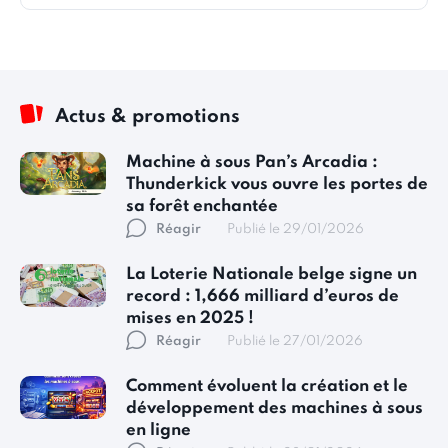
Actus & promotions
Machine à sous Pan’s Arcadia :
Thunderkick vous ouvre les portes de
sa forêt enchantée
Réagir
Publié le 29/01/2026
La Loterie Nationale belge signe un
record : 1,666 milliard d’euros de
mises en 2025 !
Réagir
Publié le 27/01/2026
Comment évoluent la création et le
développement des machines à sous
en ligne