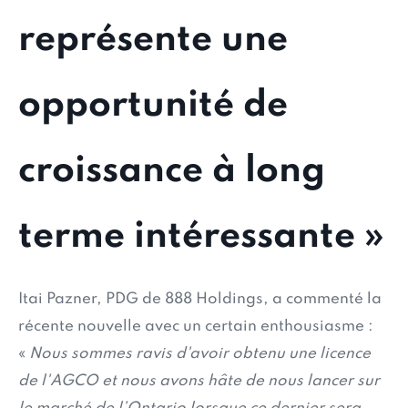
représente une
opportunité de
croissance à long
terme intéressante »
Itai Pazner, PDG de 888 Holdings, a commenté la
récente nouvelle avec un certain enthousiasme :
«
Nous sommes ravis d'avoir obtenu une licence
de l'AGCO et nous avons hâte de nous lancer sur