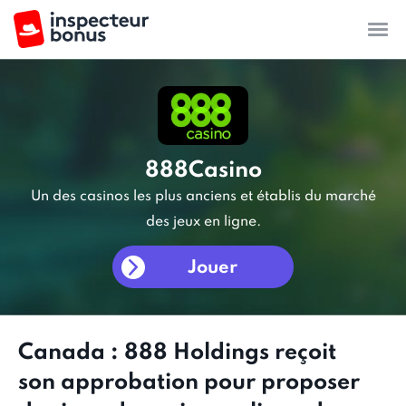
888Casino
Un des casinos les plus anciens et établis du marché
des jeux en ligne.
Jouer
Canada : 888 Holdings reçoit
son approbation pour proposer