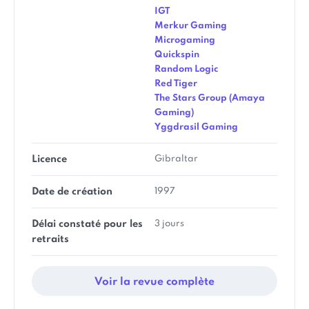
IGT
Merkur Gaming
Microgaming
Quickspin
Random Logic
Red Tiger
The Stars Group (Amaya
Gaming)
Yggdrasil Gaming
Licence
Gibraltar
Date de création
1997
Délai constaté pour les
3 jours
retraits
Voir la revue complète