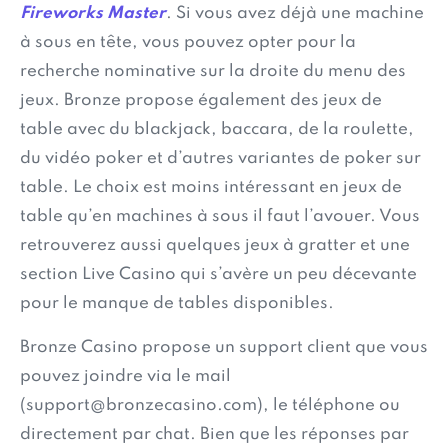
Fireworks Master
. Si vous avez déjà une machine
à sous en tête, vous pouvez opter pour la
recherche nominative sur la droite du menu des
jeux. Bronze propose également des jeux de
table avec du blackjack, baccara, de la roulette,
du vidéo poker et d’autres variantes de poker sur
table. Le choix est moins intéressant en jeux de
table qu’en machines à sous il faut l’avouer. Vous
retrouverez aussi quelques jeux à gratter et une
section Live Casino qui s’avère un peu décevante
pour le manque de tables disponibles.
Bronze Casino propose un support client que vous
pouvez joindre via le mail
(support@bronzecasino.com), le téléphone ou
directement par chat. Bien que les réponses par