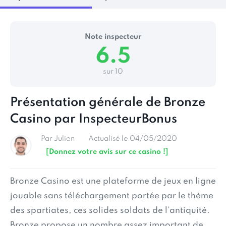
Note inspecteur
6.5
sur 10
Présentation générale de Bronze
Casino par InspecteurBonus
Par Julien
Actualisé le 04/05/2020
[Donnez votre avis sur ce casino !]
Bronze Casino est une plateforme de jeux en ligne
jouable sans téléchargement portée par le thème
des spartiates, ces solides soldats de l’antiquité.
Bronze propose un nombre assez important de