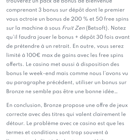
trouverez un pack de bonus de bienvenue
comprenant 3 bonus sur dépôt dont le premier
vous octroie un bonus de 200 % et 50 free spins
sur la machine à sous
Fruit Zen
(Betsoft). Notez
qu’il faudra jouer le bonus + dépôt 30 fois avant
de prétendre à un retrait. En outre, vous serez
limité à 100€ max de gains avec les free spins
offerts. Le casino met aussi à disposition des
bonus le week-end mais comme nous l’avons vu
au paragraphe précédent, utiliser un bonus sur
Bronze ne semble pas être une bonne idée…
En conclusion, Bronze propose une offre de jeux
correcte avec des titres qui valent clairement le
détour. Le problème avec ce casino est que les
termes et conditions sont trop souvent à