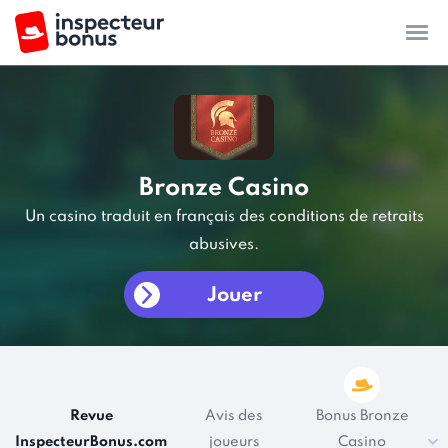
Bronze Casino
Un casino traduit en français des conditions de retraits
abusives.
Jouer
Revue
Avis des
Bonus Bronze
InspecteurBonus.com
joueurs
Casino