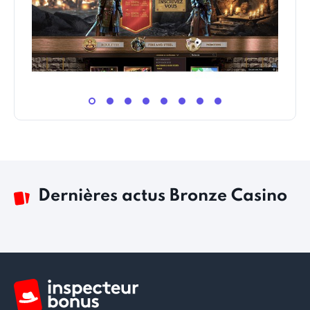
Dernières actus Bronze Casino