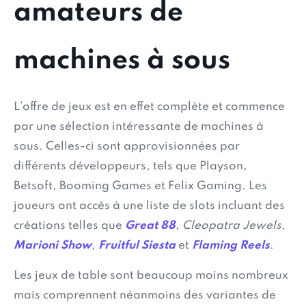
amateurs de
machines à sous
L’offre de jeux est en effet complète et commence
par une sélection intéressante de machines à
sous. Celles-ci sont approvisionnées par
différents développeurs, tels que Playson,
Betsoft, Booming Games et Felix Gaming. Les
joueurs ont accès à une liste de slots incluant des
créations telles que
Great 88
,
Cleopatra Jewels
,
Marioni Show
,
Fruitful Siesta
et
Flaming Reels
.
Les jeux de table sont beaucoup moins nombreux
mais comprennent néanmoins des variantes de