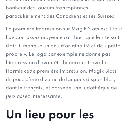
bonheur des joueurs francophones,
particulièrement des Canadiens et ses Suisses.
La première impression sur Magik Slots est il faut
l’avouer assez moyenne car, bien que le site soit
clair, il manque un peu d’originalité et de « patte
propre ». Le logo par exemple ne donne pas
l’impression d’avoir été beaucoup travaillé.
Hormis cette première impression, Magik Slots
dispose d’une dizaine de langues disponibles,
dont le français, et possède une ludothèque de
jeux assez intéressante.
Un lieu pour les