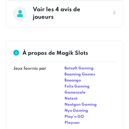
Voir les
4
avis de
joueurs
À propos de Magik Slots
Jeux fournis par
Betsoft Gaming
Booming Games
Booongo
Felix Gaming
Gamescale
Netent
Nextgen Gaming
Nyx Gaming
Play'n GO
Playson