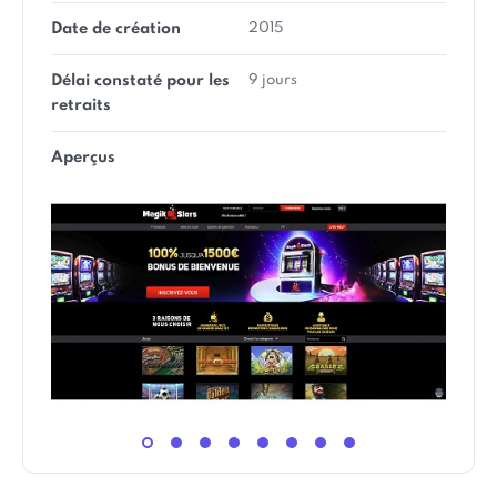
Date de création
2015
Délai constaté pour les
9 jours
retraits
Aperçus