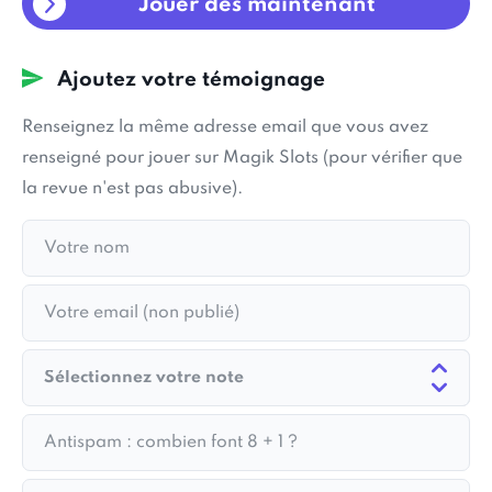
Jouer dès maintenant
Ajoutez votre témoignage
Renseignez la même adresse email que vous avez
renseigné pour jouer sur Magik Slots (pour vérifier que
la revue n'est pas abusive).