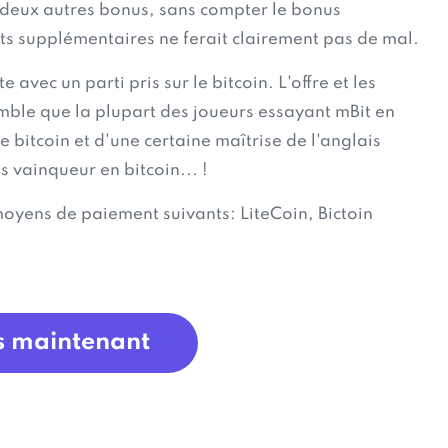
de deux autres bonus, sans compter le bonus
s supplémentaires ne ferait clairement pas de mal.
avec un parti pris sur le bitcoin. L'offre et les
semble que la plupart des joueurs essayant mBit en
e bitcoin et d'une certaine maîtrise de l'anglais
s vainqueur en bitcoin... !
moyens de paiement suivants: LiteCoin, Bictoin
s maintenant