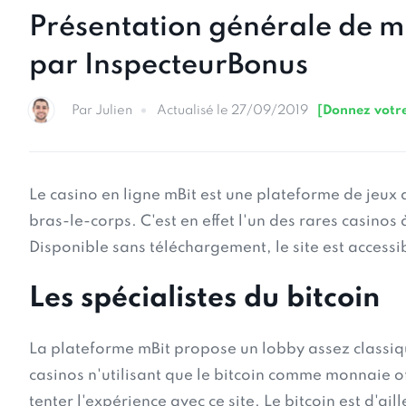
Présentation générale de m
par InspecteurBonus
Par Julien
Actualisé le 27/09/2019
[Donnez votre 
Le casino en ligne mBit est une plateforme de jeux 
bras-le-corps. C'est en effet l'un des rares casino
Disponible sans téléchargement, le site est accessi
Les spécialistes du bitcoin
La plateforme mBit propose un lobby assez classique
casinos n'utilisant que le bitcoin comme monnaie off
tenter l'expérience avec ce site. Le bitcoin est d'ai