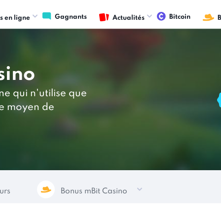
Gagnants
Bitcoin
s en ligne
Actualités
sino
ne qui n'utilise que
me moyen de
urs
Bonus mBit Casino