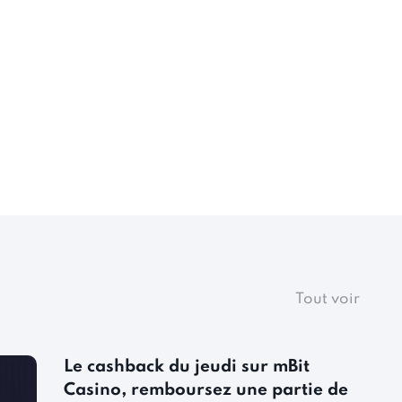
Tout voir
Le cashback du jeudi sur mBit
Casino, remboursez une partie de