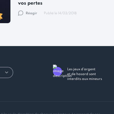
vos pertes
Réagir
Publié le 14/03/2018
Les jeux d’argent
et de hasard sont
interdits aux mineurs