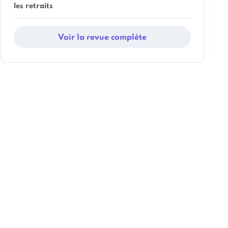
les retraits
Voir la revue complète