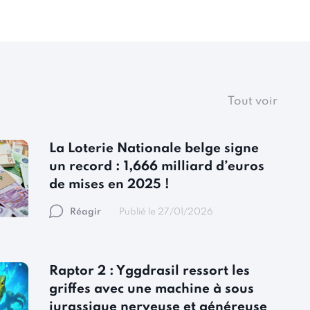
Tout voir
La Loterie Nationale belge signe
un record : 1,666 milliard d’euros
de mises en 2025 !
Réagir
Publié le 27/01/2026
Raptor 2 : Yggdrasil ressort les
griffes avec une machine à sous
jurassique nerveuse et généreuse