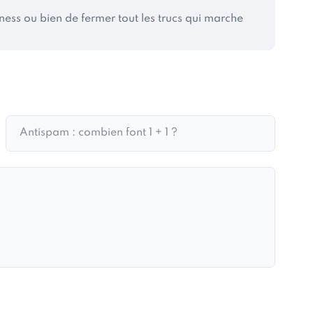
iness ou bien de fermer tout les trucs qui marche