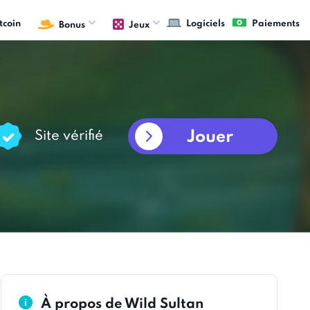
tcoin
Logiciels
Paiements
Bonus
Jeux
Jouer
Site vérifié
À propos de Wild Sultan