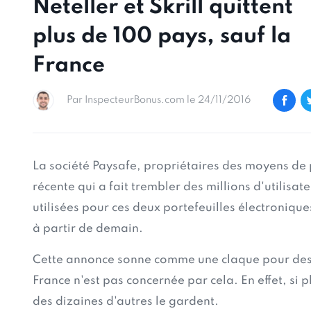
Neteller et Skrill quittent
plus de 100 pays, sauf la
France
Par InspecteurBonus.com le 24/11/2016
La société Paysafe, propriétaires des moyens de p
récente qui a fait trembler des millions d'utilis
utilisées pour ces deux portefeuilles électroniqu
à partir de demain.
Cette annonce sonne comme une claque pour des m
France n'est pas concernée par cela. En effet, si p
des dizaines d'autres le gardent.