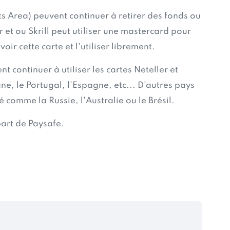
s Area) peuvent continuer à retirer des fonds ou
r et ou Skrill peut utiliser une mastercard pour
oir cette carte et l'utiliser librement.
 continuer à utiliser les cartes Neteller et
gne, le Portugal, l'Espagne, etc... D'autres pays
é comme la Russie, l'Australie ou le Brésil.
part de Paysafe.