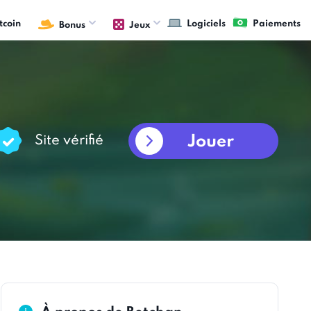
tcoin
Logiciels
Paiements
Bonus
Jeux
Jouer
Site vérifié