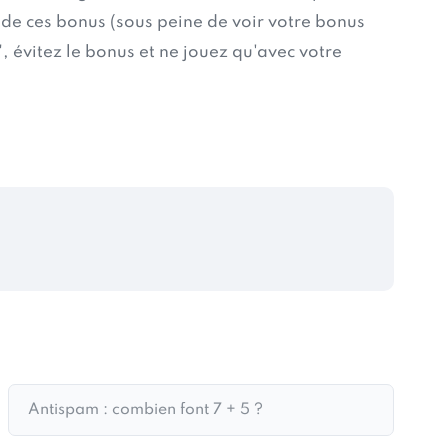
n de ces bonus (sous peine de voir votre bonus
f", évitez le bonus et ne jouez qu'avec votre