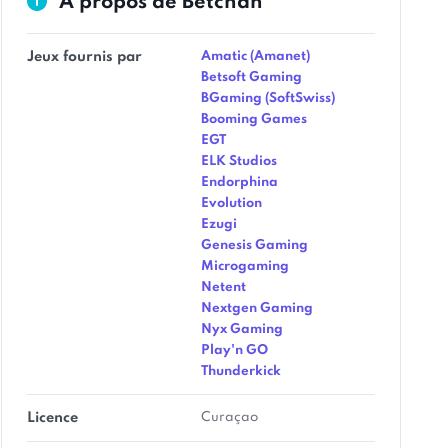
À propos de Betchan
Jeux fournis par
Amatic (Amanet)
Betsoft Gaming
BGaming (SoftSwiss)
Booming Games
EGT
ELK Studios
Endorphina
Evolution
Ezugi
Genesis Gaming
Microgaming
Netent
Nextgen Gaming
Nyx Gaming
Play'n GO
Thunderkick
Licence
Curaçao