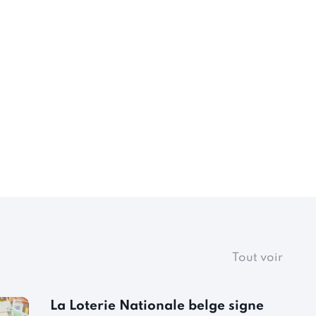
Tout voir
La Loterie Nationale belge signe