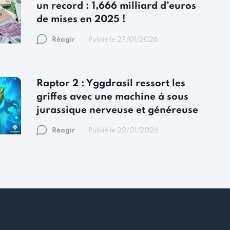
un record : 1,666 milliard d’euros
de mises en 2025 !
Réagir
Publié le 27/01/2026
Raptor 2 : Yggdrasil ressort les
griffes avec une machine à sous
jurassique nerveuse et généreuse
Réagir
Publié le 22/01/2026