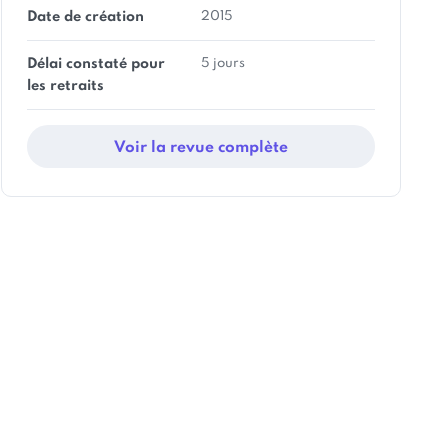
Date de création
2015
Délai constaté pour
5 jours
les retraits
Voir la revue complète