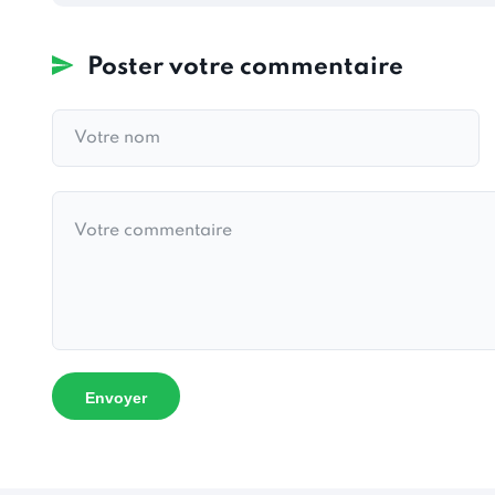
Poster votre commentaire
Envoyer