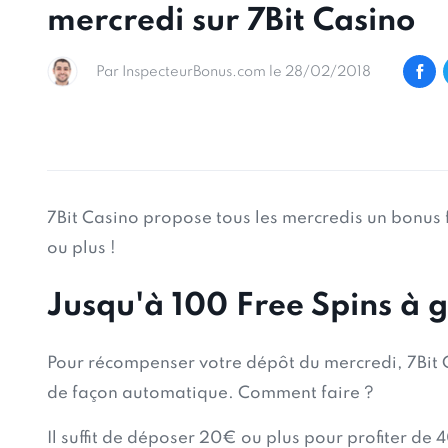
mercredi sur 7Bit Casino
Par InspecteurBonus.com le 28/02/2018
7Bit Casino propose tous les mercredis un bonus 
ou plus !
Jusqu'à 100 Free Spins à 
Pour récompenser votre dépôt du mercredi, 7Bit C
de façon automatique. Comment faire ?
Il suffit de déposer 20€ ou plus pour profiter de