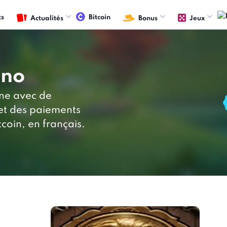
s
Bitcoin
Actualités
Bonus
Jeux
ino
gne avec de
et des paiements
tcoin, en français.