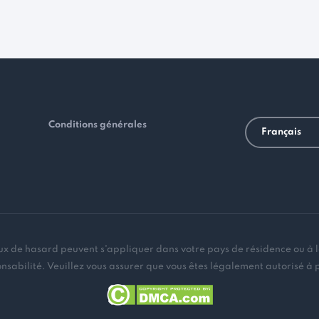
Conditions générales
Français
eux de hasard peuvent s'appliquer dans votre pays de résidence ou à 
ponsabilité. Veuillez vous assurer que vous êtes légalement autorisé 