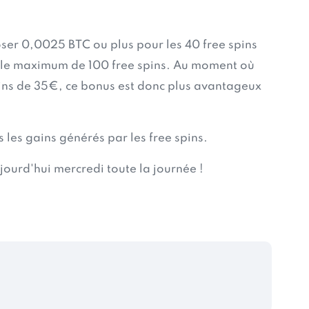
oser 0,0025 BTC ou plus pour les 40 free spins
r le maximum de 100 free spins. Au moment où
oins de 35€, ce bonus est donc plus avantageux
s les gains générés par les free spins.
ourd'hui mercredi toute la journée !