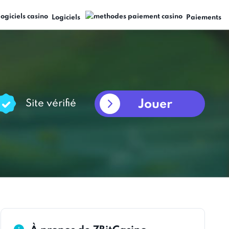
Logiciels
Paiements
Jouer
Site vérifié