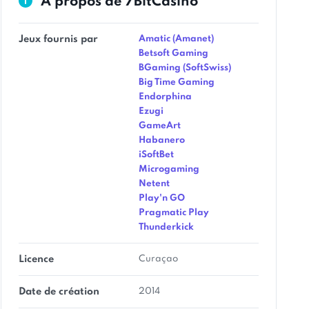
À propos de 7BitCasino
Jeux fournis par
Amatic (Amanet)
Betsoft Gaming
BGaming (SoftSwiss)
Big Time Gaming
Endorphina
Ezugi
GameArt
Habanero
iSoftBet
Microgaming
Netent
Play'n GO
Pragmatic Play
Thunderkick
Licence
Curaçao
Date de création
2014